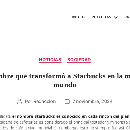
INICIO
NOTICIAS
P
Categorías
NOTICIAS
SOCIEDAD
bre que transformó a Starbucks en la m
mundo
Por
Redaccion
7 noviembre, 2024
Autor
Fecha
de
de
la
la
alidad,
el nombre Starbucks es conocido en cada rincón del plan
cadena de cafeterías es considerado el principal tostador y minorista 
entrada
entrada
ades de café a nivel mundial. Sin embargo, esto no siempre fue así.
El