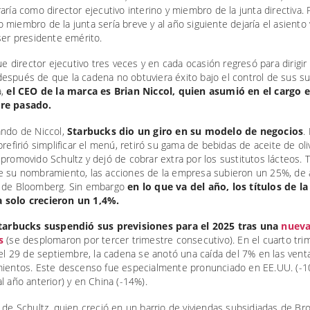
aría como director ejecutivo interino y miembro de la junta directiva.
miembro de la junta sería breve y al año siguiente dejaría el asiento
ser presidente emérito.
fue director ejecutivo tres veces y en cada ocasión regresó para dirigir 
espués de que la cadena no obtuviera éxito bajo el control de sus s
,
el CEO de la marca es Brian Niccol, quien asumió en el cargo 
re pasado.
ando de Niccol,
Starbucks dio un giro en su modelo de negocios
. 
prefirió simplificar el menú, retiró su gama de bebidas de aceite de ol
promovido Schultz y dejó de cobrar extra por los sustitutos lácteos. T
e su nombramiento, las acciones de la empresa subieron un 25%, de
 de Bloomberg. Sin embargo
en lo que va del año, los títulos de la
 solo crecieron un 1,4%.
Starbucks suspendió sus previsiones para el 2025 tras una
nueva
s
(se desplomaron por tercer trimestre consecutivo). En el cuarto tri
 el 29 de septiembre, la cadena se anotó una caída del 7% en las vent
mientos. Este descenso fue especialmente pronunciado en EE.UU. (-
l año anterior) y en China (-14%).
 de Schultz, quien creció en un barrio de viviendas subsidiadas de Br