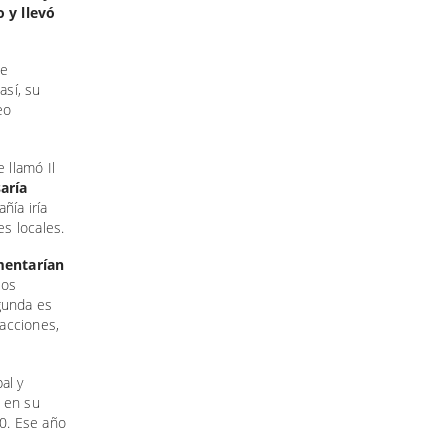
 y llevó
de
así, su
eo
 llamó Il
aría
ñía iría
s locales.
mentarían
los
gunda es
acciones,
al y
, en su
00. Ese año