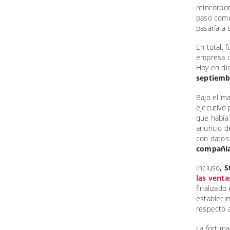
reincorpor
paso como 
pasaría a 
En total, 
empresa d
Hoy en día
septiemb
Bajo el m
ejecutivo 
que había 
anuncio d
con datos
compañía
Incluso
, 
las venta
finalizado
estableci
respecto a
La fortuna