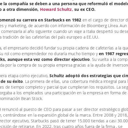
de la compañía se deben a una persona que reformuló el modelo
io a otra dimensión,
Howard Schultz,
su ex CEO.
comenzó su carrera en Starbucks en 1982
en el cargo de director 
es y marketing, de acuerdo con información de Bloomberg Línea. Aun 
 comenzaría al año siguiente cuando un viaje a Italia despertó su des
la tradición de las cafeterías del país europeo a EE.UU.
a, el empresario decidió fundar su propia cadena de cafeterías a la que
 Su rol como emprendedor no duraría mucho tiempo y
en 1987 regres
ks, aunque esta vez como director ejecutivo
. Su vuelta a la compa
a por la compra de su propia empresa gracias a la ayuda de inversore
mera etapa como ejecutivo,
Schultz adoptó dos estrategias que ci
 de su éxito
. La primera de ellas, una cobertura médica integral para 
es de tiempo completo y parcial que cumplieran los requisitos. La se
torgaba a los empleados una participación en la empresa en forma de 
enominación Bean Stock.
 renunció al puesto de CEO para pasar a ser director estratégico glob
, centrándose en la expansión global de la marca. Entre 2008 y 2018
irector ejecutivo, Starbucks pasó de tener 15.000 tiendas a casi 30.0
cisión de retirarse. En 2022, tras cuatro años fuera de la firma , se