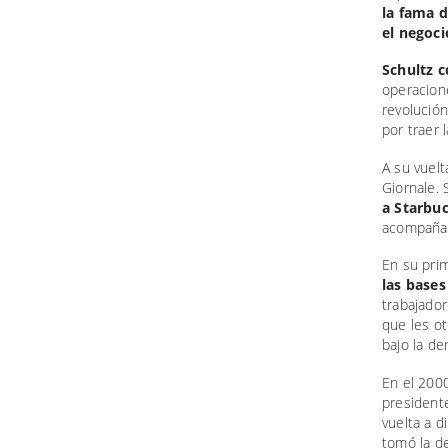
la fama 
el negoc
Schultz 
operacion
revolución
por traer 
A su vuelt
Giornale.
a Starbuc
acompañad
En su pri
las bases
trabajador
que les o
bajo la d
En el 2000
presidente
vuelta a d
tomó la de