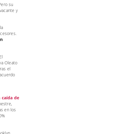
 Pero su
 vacante y
la
ucesores.
en
El
iva Oleato
ras el
 acuerdo
 caída de
mestre,
as en los
10%
ooklyn