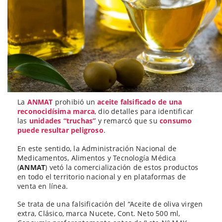
La
ANMAT
prohibió un
aceite falsificado de una
reconocidísima marca
, dio detalles para identificar
las
unidades “truchas”
y remarcó que su
consumo
puede resultar peligroso
.
En este sentido, la Administración Nacional de
Medicamentos, Alimentos y Tecnología Médica
(
ANMAT
) vetó la comercialización de estos productos
en todo el territorio nacional y en plataformas de
venta en línea.
Se trata de una falsificación del “Aceite de oliva virgen
extra, Clásico, marca Nucete, Cont. Neto 500 ml,