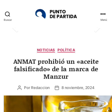
Buscar
Menú
Punto
de
Partida
Categorías
NOTICIAS
POLÍTICA
ANMAT prohibió un «aceite
falsificado» de la marca de
Manzur
Por
Redaccion
8 noviembre, 2024
Autor
Fecha
de
de
la
la
entrada
entrada