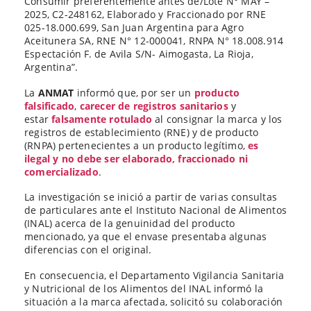
Consumir preferentemente antes de/Lote N° MAY –
2025, C2-248162, Elaborado y Fraccionado por RNE
025-18.000.699, San Juan Argentina para Agro
Aceitunera SA, RNE N° 12-000041, RNPA N° 18.008.914
Espectación F. de Avila S/N- Aimogasta, La Rioja,
Argentina”.
La
ANMAT
informó que, por ser un
producto
falsificado
,
carecer de registros sanitarios
y
estar
falsamente rotulado
al consignar la marca y los
registros de establecimiento (RNE) y de producto
(RNPA) pertenecientes a un producto legítimo,
es
ilegal y no debe ser elaborado, fraccionado ni
comercializado
.
La investigación se inició a partir de varias consultas
de particulares ante el Instituto Nacional de Alimentos
(INAL) acerca de la genuinidad del producto
mencionado, ya que el envase presentaba algunas
diferencias con el original.
En consecuencia, el Departamento Vigilancia Sanitaria
y Nutricional de los Alimentos del INAL informó la
situación a la marca afectada, solicitó su colaboración