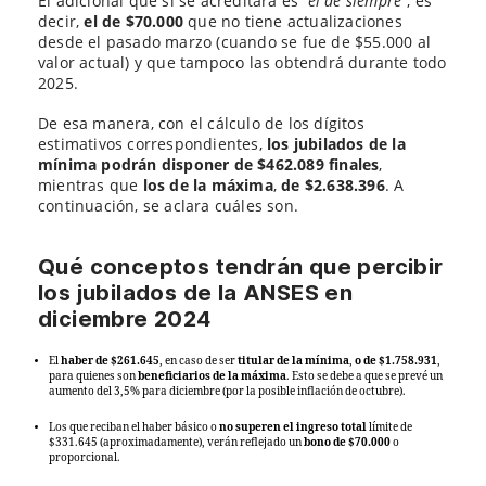
El adicional que sí se acreditará es
“el de siempre”
, es
decir,
el de $70.000
que no tiene actualizaciones
desde el pasado marzo (cuando se fue de $55.000 al
valor actual) y que tampoco las obtendrá durante todo
2025.
De esa manera, con el cálculo de los dígitos
estimativos correspondientes,
los jubilados de la
mínima podrán disponer de $462.089 finales
,
mientras que
los de la máxima
,
de $2.638.396
. A
continuación, se aclara cuáles son.
Qué conceptos tendrán que percibir
los jubilados de la ANSES en
diciembre 2024
El
haber de $261.645
, en caso de ser
titular de la mínima
,
o de $1.758.931
,
para quienes son
beneficiarios de la máxima
. Esto se debe a que se prevé un
aumento del 3,5% para diciembre (por la posible inflación de octubre).
Los que reciban el haber básico o
no superen el ingreso total
límite de
$331.645 (aproximadamente), verán reflejado un
bono de $70.000
o
proporcional.