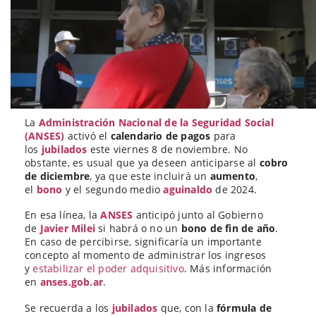
La
Administración Nacional de la Seguridad Social
(ANSES)
activó el
calendario de pagos
para
los
jubilados
este viernes 8 de noviembre. No
obstante, es usual que ya deseen anticiparse al
cobro
de diciembre
, ya que este incluirá un
aumento
,
el
bono
y el segundo medio
aguinaldo
de 2024.
En esa línea, la
ANSES
anticipó junto al Gobierno
de
Javier Milei
si habrá o no un
bono de fin de año
.
En caso de percibirse, significaría un importante
concepto al momento de administrar los ingresos
y
estabilizar el poder adquisitivo
. Más información
en
anses.gob.ar
.
Se recuerda a los
jubilados
que, con la
fórmula de