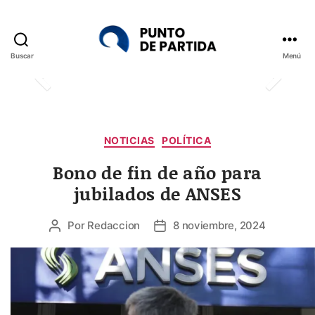
Buscar
Menú
Punto
de
Partida
Categorías
NOTICIAS
POLÍTICA
Bono de fin de año para
jubilados de ANSES
Por
Redaccion
8 noviembre, 2024
Autor
Fecha
de
de
la
la
entrada
entrada