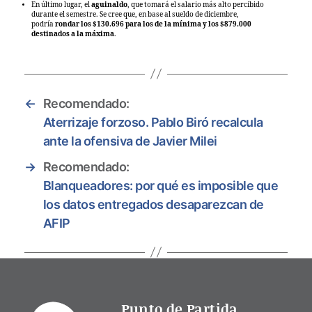
En último lugar, el
aguinaldo
, que tomará el salario más alto percibido
durante el semestre. Se cree que, en base al sueldo de diciembre,
podría
rondar los $130.696 para los de la mínima y los $879.000
destinados a la máxima
.
←
Recomendado:
Aterrizaje forzoso. Pablo Biró recalcula
ante la ofensiva de Javier Milei
→
Recomendado:
Blanqueadores: por qué es imposible que
los datos entregados desaparezcan de
AFIP
Punto de Partida