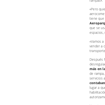
rampas».
«Pero qui
aerocomer
tiene que
Aeropar
que se us
espacios,
«Vamos a p
vender a o
transporte
Después fu
desregula
más en l
de rampa,
servicios 
contaban 
lugar a q
habilitaci
autorizam