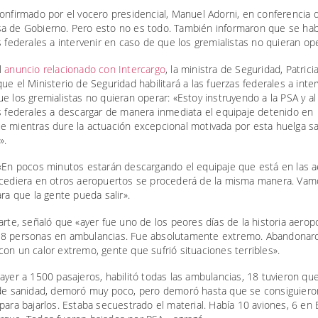
onfirmado por el vocero presidencial, Manuel Adorni, en conferencia 
a de Gobierno. Pero esto no es todo. También informaron que se habi
s federales a intervenir en caso de que los gremialistas no quieran ope
l
anuncio relacionado con Intercargo
, la ministra de Seguridad, Patricia
ue el Ministerio de Seguridad habilitará a las fuerzas federales a inte
e los gremialistas no quieran operar: «Estoy instruyendo a la PSA y al
s federales a descargar de manera inmediata el equipaje detenido en
e mientras dure la actuación excepcional motivada por esta huelga sa
».
 «En pocos minutos estarán descargando el equipaje que está en las 
ucediera en otros aeropuertos se procederá de la misma manera. Vam
ara que la gente pueda salir».
arte, señaló que «ayer fue uno de los peores días de la historia aeropo
8 personas en ambulancias. Fue absolutamente extremo. Abandonaro
on un calor extremo, gente que sufrió situaciones terribles».
ayer a 1500 pasajeros, habilitó todas las ambulancias, 18 tuvieron que
 de sanidad, demoró muy poco, pero demoró hasta que se consiguiero
para bajarlos. Estaba secuestrado el material. Había 10 aviones, 6 en 