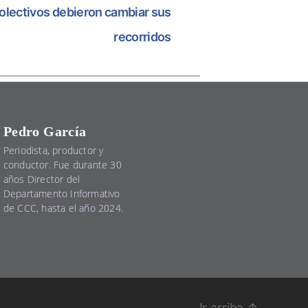
colectivos debieron cambiar sus
recorridos
Pedro García
Periodista, productor y
conductor. Fue durante 30
años Director del
Departamento Informativo
de CCC, hasta el año 2024.
Ir arriba
↑