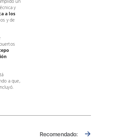
Cumplido un
écnica y
a a los
ios y de
e
opuertos
cepo
ión
tá
ndo a que,
ncluyó.
→
Recomendado: