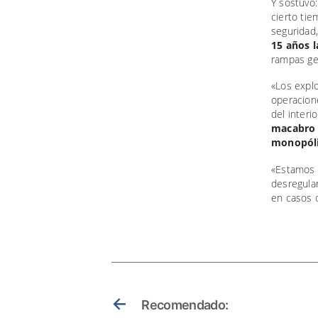
Y sostuvo:
cierto tie
seguridad
15 años l
rampas ge
«Los explo
operacion
del interi
macabro 
monopóli
«Estamos d
desregulan
en casos d
←
Recomendado: