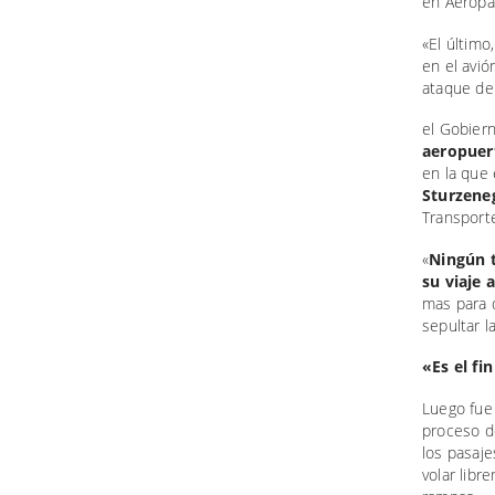
en Aeropa
«El últim
en el avió
ataque de 
el Gobier
aeropuer
en la que
Sturzene
Transpor
«
Ningún t
su viaje 
mas para d
sepultar l
«Es el fi
Luego fu
proceso d
los pasaje
volar libr