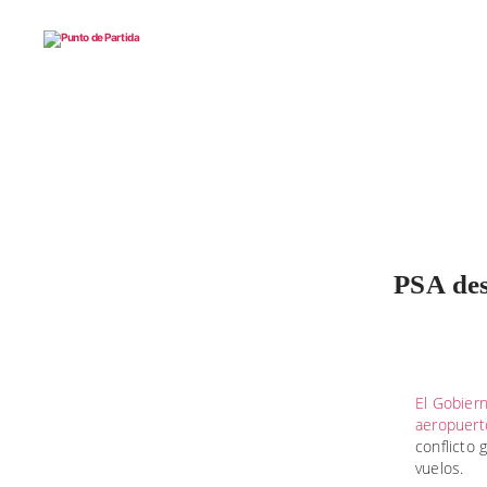
Punto
de
Partida
PSA des
El Gobiern
aeropuert
conflicto
vuelos.