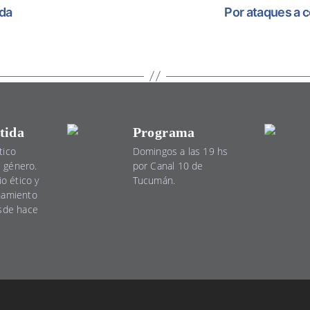
ida
Por ataques a 
tida
Programa
tico
Domingos a las 19 hs
el género.
por Canal 10 de
io ético y
Tucumán.
namiento
esde hace