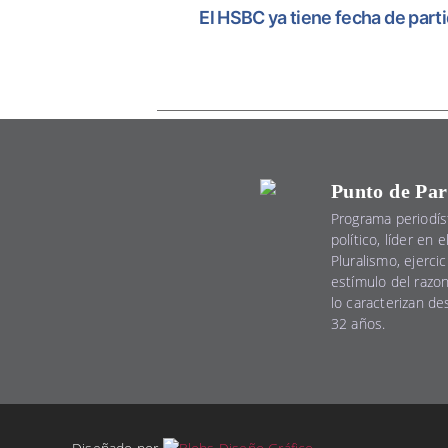
El HSBC ya tiene fecha de part
Punto de Par
Programa periodís
político, líder en 
Pluralismo, ejercic
estímulo del razo
lo caracterizan d
32 años.