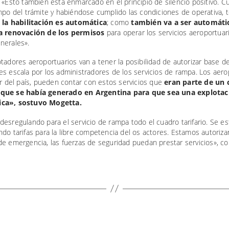
 «Esto también está enmarcado en el principio de silencio positivo. 
mpo del trámite y habiéndose cumplido las condiciones de operativa, t
,
la habilitación es automática
; como
también va a ser automátic
a renovación de los permisos
para operar los servicios aeroportuar
nerales».
tadores aeroportuarios van a tener la posibilidad de autorizar base d
es escala por los administradores de los servicios de rampa. Los aer
or del país, pueden contar con estos servicios que
eran parte de un 
que se había generado en Argentina para que sea una explotac
ca», sostuvo Mogetta.
esregulando para el servicio de rampa todo el cuadro tarifario. Se es
do tarifas para la libre competencia del os actores. Estamos autoriza
e emergencia, las fuerzas de seguridad puedan prestar servicios», co