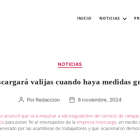
INICIO
NOTICIAS
P
Categorías
NOTICIAS
cargará valijas cuando haya medidas g
Por
Redaccion
8 noviembre, 2024
Autor
Fecha
de
de
la
la
o anunció que va a impulsar a «desregulación» del servicio de rampas
os
para poner fin al «monopolio» de la
empresa Intercargo
, en medio 
entrada
entrada
 generado por las asambleas de trabajadores y que ocasionaron demor