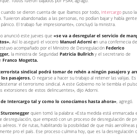
rque. Todos fueron bajados por PSA», agragó.
o, cuando se dieron cuenta de que íbamos por todo,
Intercargo
puso la
n. Tuvieron abandonadas a las personas, no podían bajar y había gent
pánico. El trabajo fue impresionante», concluyó la ministra.
no anunció este jueves que
«se va a desregular el servicio de man
tos».
Así lo aseguró el vocero
Manuel Adorni e
n una confernecia d
 estuvo acompañado por el Ministro de Desregulación
Federico
gger,
la ministra de Seguridad
Patricia Bullrich
y el secretrario de
te
Franco Mogetta.
errorista sindical podrá tomar de rehén a ningún pasajero y ar
a los pasajeros.
O negarse a hacer su trabajo al retener las valijas. E
esterrar el terrorismo sindical. A este Gobierno no le tiembla el puls
as extorsiones de estos delincuentes», dijo Adorni.
n de Intercargo tal y como lo conocíamos hasta ahora»
, agregó.
e
Sturzenegger
quien tomó la palabra: «Esta medida está enmarcada 
e desregulación, que empezó con un proceso de desregulación de pr
s aéreos. Y de rutas, habilitando la posibilidad de que más aerolínea
emente pro el país. Ese proceso culmina hoy, que es la desregulación 