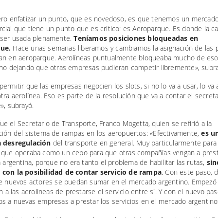
ero enfatizar un punto, que es novedoso, es que tenemos un mercad
cial que tiene un punto que es crítico: es Aeroparque. Es donde la c
 ser usada plenamente.
Teníamos posiciones bloqueadas en
que.
Hace unas semanas liberamos y cambiamos la asignación de las 
an en aeroparque. Aerolíneas puntualmente bloqueaba mucho de es
 no dejando que otras empresas pudieran competir libremente», subra
ermitir que las empresas negocien los slots, si no lo va a usar, lo va
tra aerolínea. Eso es parte de la resolución que va a contar el secret
», subrayó.
e el Secretario de Transporte, Franco Mogetta, quien se refirió a la
ción del sistema de rampas en los aeropuertos: «Efectivamente,
es u
a desregulación
del transporte en general. Muy particularmente para 
 que operaba como un cepo para que otras compañías vengan a pres
a argentina, porque no era tanto el problema de habilitar las rutas,
sin
con la posibilidad de contar servicio de rampa
. Con este paso,
ue nuevos actores se puedan sumar en el mercado argentino. Empezó
ón a las aerolíneas de prestarse el servicio entre sí. Y con el nuevo pa
os a nuevas empresas a prestar los servicios en el mercado argentino