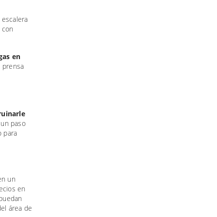
 escalera
e con
gas en
e prensa
ruinarle
s un paso
o para
en un
ecios en
s puedan
del área de