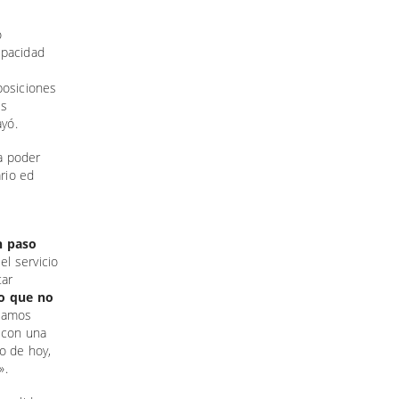
o
apacidad
posiciones
os
yó.
 a poder
ario ed
n paso
el servicio
tar
o que no
 damos
 con una
so de hoy,
».