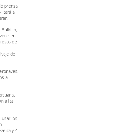
de prensa
litará a
rar.
 Bullrich,
rvenir en
 resto de
lvaje de
aeronaves.
os a
rtuaria.
n a las
 usar los
n
Ezeiza y 4