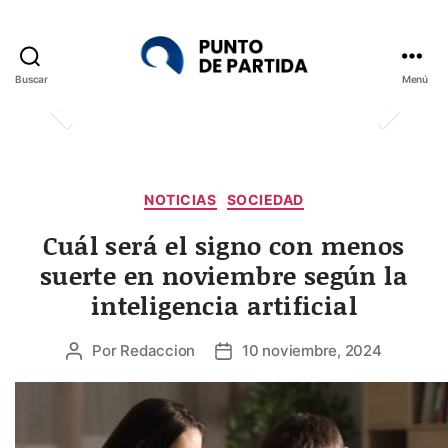
Buscar
Menú
Punto
de
Partida
Categorías
NOTICIAS
SOCIEDAD
Cuál será el signo con menos
suerte en noviembre según la
inteligencia artificial
Por
Redaccion
10 noviembre, 2024
Autor
Fecha
de
de
la
la
entrada
entrada