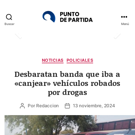
Buscar
Menú
Punto
de
Partida
Categorías
NOTICIAS
POLICIALES
Desbaratan banda que iba a
«canjear» vehículos robados
por drogas
Por
Redaccion
13 noviembre, 2024
Autor
Fecha
de
de
la
la
entrada
entrada