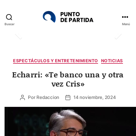
Buscar
Menú
Punto
de
Partida
Categorías
ESPECTÁCULOS Y ENTRETENIMIENTO
NOTICIAS
Echarri: «Te banco una y otra
vez Cris»
Por
Redaccion
14 noviembre, 2024
Autor
Fecha
de
de
la
la
entrada
entrada