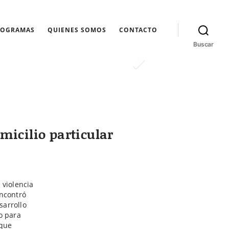
ROGRAMAS
QUIENES SOMOS
CONTACTO
Buscar
micilio particular
 violencia
encontró
sarrollo
o para
 que