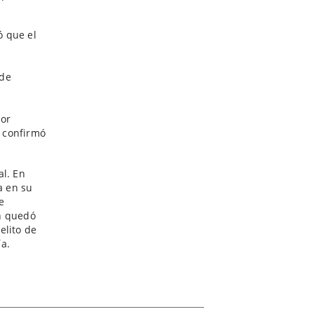
ó que el
 de
dor
 confirmó
al. En
a en su
e
n quedó
elito de
a.