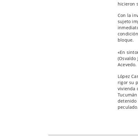
hicieron 
Con la in
sujeto im
inmediato
condición
bloque.
«En sinto
(Osvaldo 
Acevedo.
López Cans
rigor su 
vivienda 
Tucumán 
detenido 
peculado.