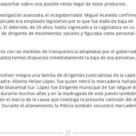
sospechar sobre una posible venta ilegal de estos productos.
vestigación avanzada, el vicegobernador Miguel Acevedo confirm
plicado era empleado legislativo por lo que fue dado de baja de
. El detenido, de 39 años, había ingresado a la Legislatura en su
 de dirigente de movimientos sociales y figuraba como personal
nía con las medidas de transparencia adoptadas por el goberna
Jaldo) hemos dispuesto inmediatamente la baja de esa persona»,
illieri integra una familia de dirigentes justicialistas de la capit
padre, Alberto Felipe López, fue quien retiró la mercadería hallad
de Manantial Sur. López fue dirigente municipal de San Miguel d
durante muchos años y en la madrugada de este jueves tambié
en el marco de la causa que investiga la presunta comisión del d
 Durante el allanamiento, la Policía también secuestró mercaderí