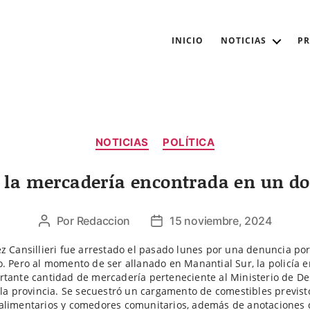
INICIO
NOTICIAS
P
Categorías
NOTICIAS
POLÍTICA
 la mercadería encontrada en un do
Por
Redaccion
15 noviembre, 2024
Autor
Fecha
de
de
z Cansillieri fue arrestado el pasado lunes por una denuncia por
la
la
. Pero al momento de ser allanado en Manantial Sur, la policía 
entrada
entrada
tante cantidad de mercadería perteneciente al Ministerio de De
 la provincia. Se secuestró un cargamento de comestibles previst
alimentarios y comedores comunitarios, además de anotaciones