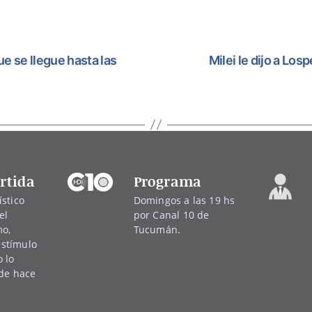
ue se llegue hasta las
Milei le dijo a Lo
rtida
Programa
stico
Domingos a las 19 hs
el
por Canal 10 de
mo,
Tucumán.
 estímulo
 lo
sde hace