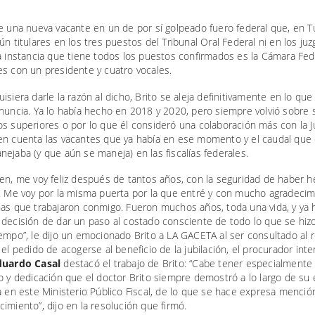
re una nueva vacante en un de por sí golpeado fuero federal que, en 
ún titulares en los tres puestos del Tribunal Oral Federal ni en los ju
a instancia que tiene todos los puestos confirmados es la Cámara Fed
es con un presidente y cuatro vocales.
isiera darle la razón al dicho, Brito se aleja definitivamente en lo que
nuncia. Ya lo había hecho en 2018 y 2020, pero siempre volvió sobre 
s superiores o por lo que él consideró una colaboración más con la Ju
en cuenta las vacantes que ya había en ese momento y el caudal que
ejaba (y que aún se maneja) en las fiscalías federales.
ien, me voy feliz después de tantos años, con la seguridad de haber 
o. Me voy por la misma puerta por la que entré y con mucho agradecim
nas que trabajaron conmigo. Fueron muchos años, toda una vida, y ya 
decisión de dar un paso al costado consciente de todo lo que se hizo 
empo”, le dijo un emocionado Brito a LA GACETA al ser consultado al 
 el pedido de acogerse al beneficio de la jubilación, el procurador inte
duardo Casal
destacó el trabajo de Brito: “Cabe tener especialmente
o y dedicación que el doctor Brito siempre demostró a lo largo de su
a en este Ministerio Público Fiscal, de lo que se hace expresa menci
imiento”, dijo en la resolución que firmó.