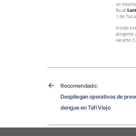
un interin
fiscal
San
1 de Tucu
A todo est
acogerse a
vacante./
←
Recomendado:
Despliegan operativos de preve
dengue en Tafí Viejo