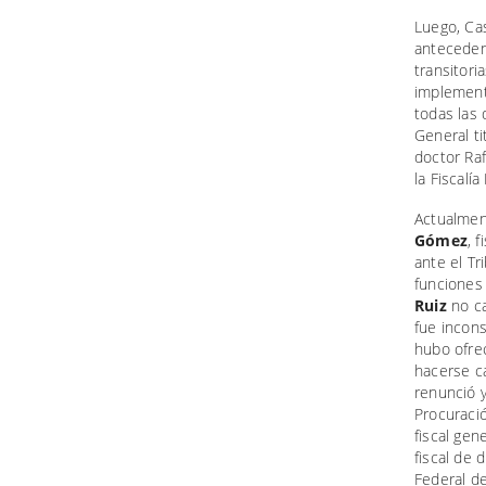
Luego, Cas
anteceden
transitori
implementa
todas las
General ti
doctor Raf
la Fiscalí
Actualment
Gómez
, 
ante el Tr
funciones 
Ruiz
no ca
fue incons
hubo ofrec
hacerse ca
renunció y
Procuració
fiscal gen
fiscal de 
Federal de