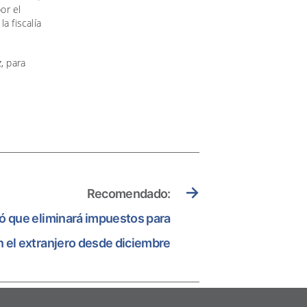
or el
a fiscalía
, para
→
Recomendado:
ó que eliminará impuestos para
 el extranjero desde diciembre