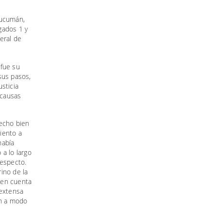
Tucumán,
zgados 1 y
eral de
 fue su
sus pasos,
sticia
 causas
hecho bien
iento a
había
a lo largo
respecto.
rino de la
 en cuenta
 extensa
ón a modo