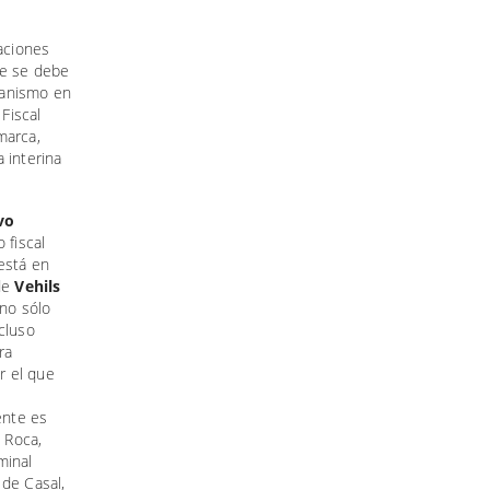
aciones
de se debe
rganismo en
Fiscal
marca,
 interina
vo
o fiscal
 está en
 de
Vehils
no sólo
cluso
ra
r el que
ente es
l Roca,
minal
 de Casal,