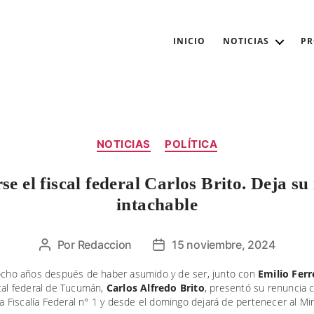
INICIO
NOTICIAS
P
Categorías
NOTICIAS
POLÍTICA
se el fiscal federal Carlos Brito. Deja s
intachable
Por
Redaccion
15 noviembre, 2024
Autor
Fecha
de
de
 ocho años después de haber asumido y de ser, junto con
Emilio Ferr
la
la
scal federal de Tucumán,
Carlos Alfredo Brito
, presentó su renuncia
entrada
entrada
 la Fiscalía Federal n° 1 y desde el domingo dejará de pertenecer al Min