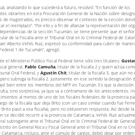
al, analizando lo que sucederá a futuro, resolvió: “En función de los
tes obrantes en esta Procuración General de la Nación sobre design
as de magistrados, es preciso observar el contexto de la sección don
r el reemplazo”. “Por ello y a fin de afianzar la representación del o
 dependencias de la sección Tucumán, se tiene presente que el señor 
tular de la Fiscalía ante el Tribunal Oral en lo Criminal Federal de Cata
ael Alberto Vehils Ruiz, expresó su conformidad para cubrir de manera
a Federal 1 de Tucumán”, agregó.
e el Ministerio Público Fiscal Federal tiene sólo tres titulares:
Gusta
fiscal general,
Pablo Camuña
, titular de la fiscalía 2 y quien actúa com
ibunal Oral Federal, y
Agustín Chit
, titular de la fiscalía 3, que aún no
pero subroga la fiscalía 2. Justamente en ese sentido la designación
yó bien entre los miembros del MPF en Tucumán. Es que la decisión 
ulta, sino sorpresiva, ya que va a contramano de los antecedentes. In
imientos al menos de uno de los fiscales federales de la provincia pa
rgo de la fiscalía que deja Brito (con un caso similar cuando fue Ferre
 Brito pasó a esa fiscalía), pero no obtuvieron respuesta. Así desde la
n se decidió recurrir a la provincia de Catamarca. Vehils Ruiz actualm
eral subrogante ante el Tribunal Oral en lo Criminal Federal de Genera
distrito en General Roca y Fiscal General ante el Tribunal Oral en lo Cri
 Catamarca, Incluso, ante el cúmulo de cargos, debió dejar por orden