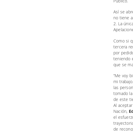
Público.
Así se ab
no tiene a
2. La únic
Apelacion
Como si qu
tercera re
por pedido
teniendo 
que se man
“Me voy b
mi trabaj
las perso
tomado la 
de este ti
Al aceptar
Nación,
E
el esfuerz
trayectori
de reconoc