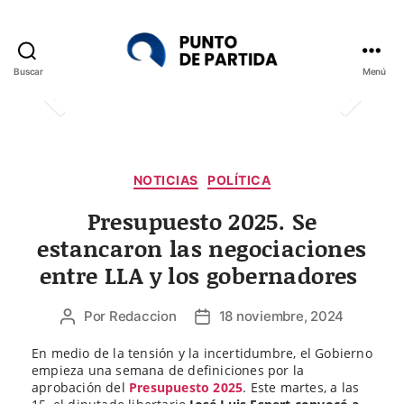
Buscar
Menú
Punto
de
Partida
Categorías
NOTICIAS
POLÍTICA
Presupuesto 2025. Se
estancaron las negociaciones
entre LLA y los gobernadores
Por
Redaccion
18 noviembre, 2024
Autor
Fecha
de
de
En medio de la tensión y la incertidumbre, el Gobierno
la
la
empieza una semana de definiciones por la
entrada
entrada
aprobación del
Presupuesto 2025
. Este martes, a las