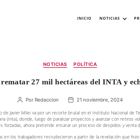
INICIO
NOTICIAS
P
Categorías
NOTICIAS
POLÍTICA
 rematar 27 mil hectáreas del INTA y ech
Por
Redaccion
21 noviembre, 2024
Autor
Fecha
de
de
o de Javier Milei va por un recorte brutal en el Instituto Nacional de T
la
la
ia (Inta), donde, luego de paralizar proyectos y avanzar con retiros vo
entrada
entrada
es forzadas, ahora pretende encarar un proceso de despidos y venta d
s en los trabajadores recrudecieron a partir de la revelación que hiz