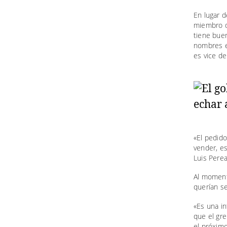
En lugar d
miembro d
tiene buen
nombres e
es vice del
«El pedid
vender, es
Luis Perea
Al moment
querían s
«Es una in
que el gre
el próximo