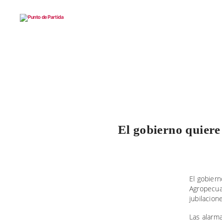
Punto
de
Partida
El gobierno quiere
El gobiern
Agropecuar
jubilacion
Las alarma