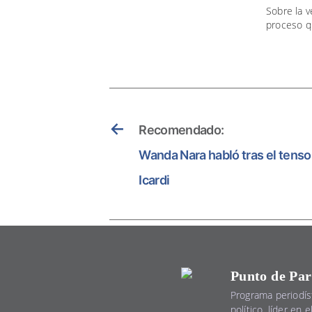
Sobre la v
proceso q
←
Recomendado:
Wanda Nara habló tras el tens
Icardi
Punto de Par
Programa periodís
político, líder en 