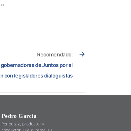
 un
→
Recomendado:
gobernadores de Juntos por el
n con legisladores dialoguistas
Pedro García
Periodista, productor y
conductor. Fue durante 30