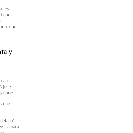
ue es
ad que
os
audo, que
edan
A José
jadores.
os que
adelantó
vista para
 está