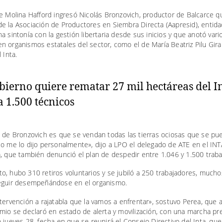
e Molina Hafford ingresó Nicolás Bronzovich, productor de Balcarce q
e la Asociación de Productores en Siembra Directa (Aapresid), entid
a sintonía con la gestión libertaria desde sus inicios y que anotó vari
n organismos estatales del sector, como el de María Beatriz Pilu Gir
 Inta.
o de Bronzovich es que se vendan todas las tierras ociosas que se pu
o me lo dijo personalmente», dijo a LPO el delegado de ATE en el INT
, que también denunció el plan de despedir entre 1.046 y 1.500 traba
o, hubo 310 retiros voluntarios y se jubiló a 250 trabajadores, much
eguir desempeñándose en el organismo.
tervención a rajatabla que la vamos a enfrentar», sostuvo Perea, que 
mio se declaró en estado de alerta y movilización, con una marcha pre
 jueves 28, fecha en que se reunirá el Consejo Directivo del Inta, que