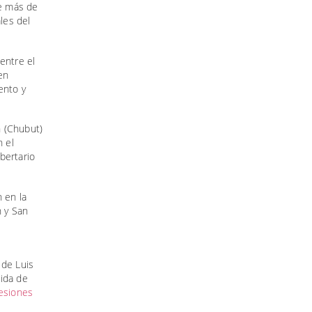
e más de
les del
entre el
en
ento y
n (Chubut)
n el
bertario
 en la
n y San
 de Luis
lida de
resiones