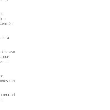
las
ir a
xtensión,
 es la
. Un caso
ra que
es del
ce
siones con
 contra el
 el