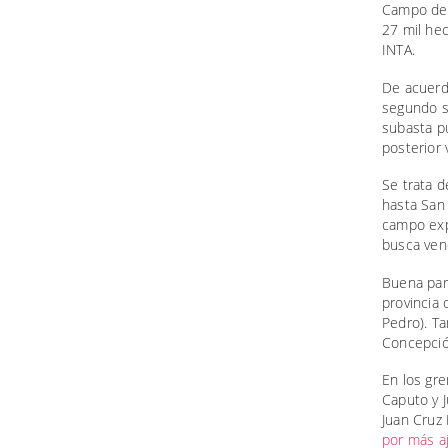
Campo de 
27 mil he
INTA.
De acuerdo
segundo s
subasta p
posterior 
Se trata 
hasta San 
campo expe
busca ven
Buena part
provincia 
Pedro). Ta
Concepción
En los gre
Caputo y J
Juan Cruz
por más aj