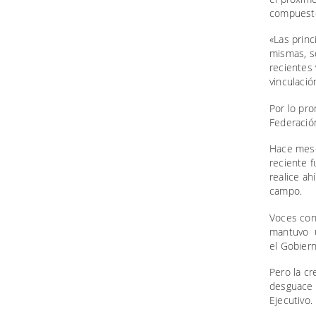
compuesto
«Las princ
mismas, so
recientes 
vinculació
Por lo pro
Federación
Hace mese
reciente 
realice ah
campo.
Voces con
mantuvo un
el Gobiern
Pero la cr
desguace 
Ejecutivo.