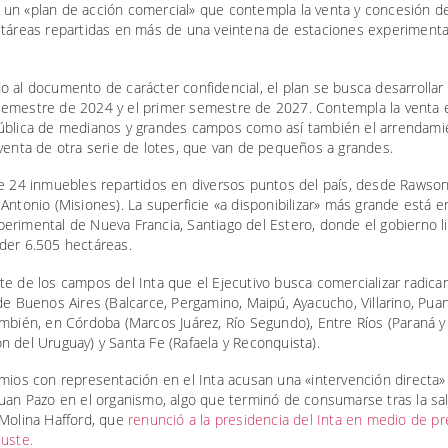
un «plan de acción comercial» que contempla la venta y concesión d
ctáreas repartidas en más de una veintena de estaciones experimenta
 al documento de carácter confidencial, el plan se busca desarrollar 
emestre de 2024 y el primer semestre de 2027. Contempla la venta 
ública de medianos y grandes campos como así también el arrendami
venta de otra serie de lotes, que van de pequeños a grandes.
de 24 inmuebles repartidos en diversos puntos del país, desde Rawso
Antonio (Misiones). La superficie «a disponibilizar» más grande está e
rimental de Nueva Francia, Santiago del Estero, donde el gobierno li
der 6.505 hectáreas.
e de los campos del Inta que el Ejecutivo busca comercializar radican
de Buenos Aires (Balcarce, Pergamino, Maipú, Ayacucho, Villarino, Pua
mbién, en Córdoba (Marcos Juárez, Río Segundo), Entre Ríos (Paraná y
 del Uruguay) y Santa Fe (Rafaela y Reconquista).
mios con representación en el Inta acusan una «intervención directa»
uan Pazo en el organismo, algo que terminó de consumarse tras la sa
 Molina Hafford, que
renunció a la presidencia del Inta en medio de p
uste.