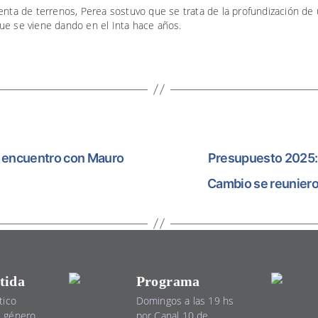
enta de terrenos, Perea sostuvo que se trata de la profundización de
ue se viene dando en el Inta hace años.
o encuentro con Mauro
Presupuesto 2025: 
Cambio se reuniero
tida
Programa
tico
Domingos a las 19 hs
el género.
por Canal 10 de