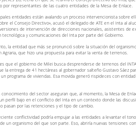
 por representantes de las cuatro entidades de la Mesa de Enlace.
ipales entidades están avalando un proceso intervencionista sobre el
bre el Consejo Directivo», acusó el delegado de ATE en el Inta al alud
versiones de intervención de direcciones nacionales, asistentes de e
n tecnológica y comunicaciones del Inta por parte del Gobierno.
nto, la entidad que más se pronunció sobre la situación del organismo
 Agraria, que hizo una propuesta para evitar la venta de terrenos.
s que el gobierno de Milei busca desprenderse de terrenos del INTA
fue la entrega de 41 hectáreas al gobernador salteño Gustavo Sáez pa
í un programa de viviendas. Esa movida generó rispideces con entidad
 conocimiento del sector aseguran que, al momento, la Mesa de Enla
 perfil bajo en el conflicto del Inta en un contexto donde las discu
o pasan por las retenciones y el tipo de cambio.
eciente conflictividad podría empujar a las entidades a levantar el tono
de un organismo del que son parte. Eso, abriría nuevas tensiones con