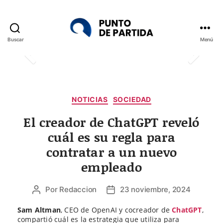
Buscar
Menú
Punto
de
Partida
Categorías
NOTICIAS
SOCIEDAD
El creador de ChatGPT reveló
cuál es su regla para
contratar a un nuevo
empleado
Por
Redaccion
23 noviembre, 2024
Autor
Fecha
de
de
Sam Altman
, CEO de OpenAI y cocreador de
ChatGPT
,
la
la
compartió cuál es la estrategia que utiliza para
entrada
entrada