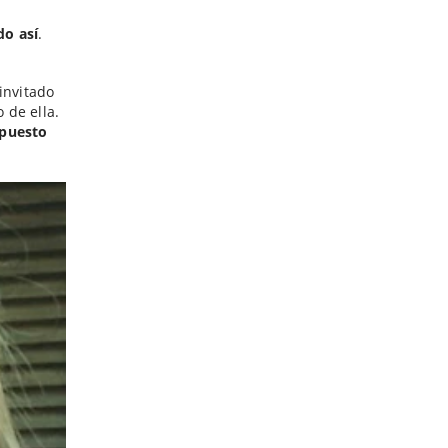
do así
.
invitado
 de ella.
upuesto