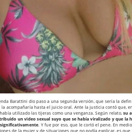
nda Barattini dio paso a una segunda versión, que sería la defin
e la acompañaría hasta el juicio oral. Ante la justicia contó que, e
 había utilizado las tijeras como una venganza. Según relato,
su 
tribuido un video sexual suyo que se había viralizado y que la 
significativamente
. Y fue por eso, que le cortó el pene. En medio
iones de la mujer y de situaciones que no podía explicar, es que 