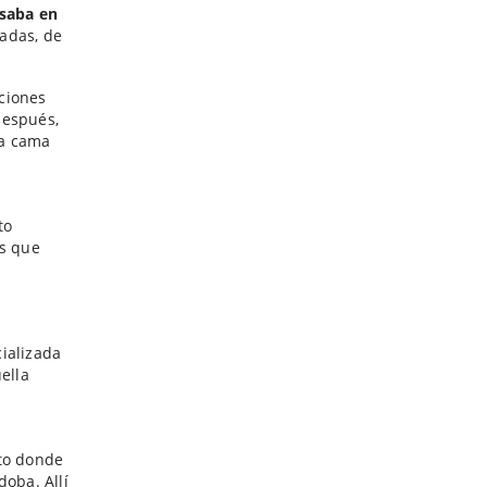
asaba en
adas, de
ciones
después,
la cama
to
es que
ializada
ella
nto donde
doba. Allí