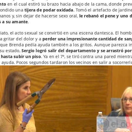
nto
en el cual estiró su brazo hacia abajo de la cama, donde pre
condido una
tijera de podar oxidada
. Tomó el artefacto de jardin
anos y, sin dejar de hacerse sexo oral,
le rebanó el pene y uno 
s a su amante
.
ato, el acto sexual se convirtió en una escena dantesca. El homb
 gritar del dolor y a
perder una impresionante cantidad de san
que Brenda pedía ayuda también a los gritos. Aunque parezca in
su estado,
Sergio logró salir del departamento y se arrastró por
 hasta subir un piso
. Ya en el 7ª, se tiró contra una pared mientr
 ayuda. Pocos segundos tardaron los vecinos en salir a socorrerl