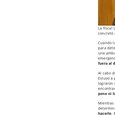
La fiscal 
concretó 
Cuando lo
para dete
una ambu
emergenc
fuera al
Al cabo 
Estuvo a 
lograron 
encontra
pene ni l
Mientras 
determin
hacerlo
.