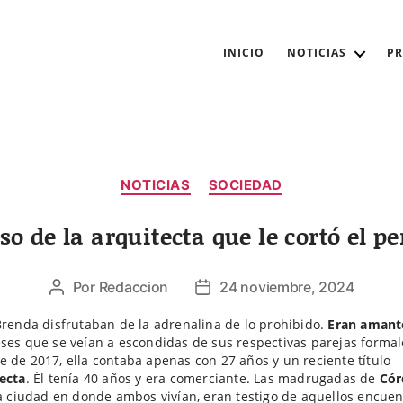
INICIO
NOTICIAS
P
Categorías
NOTICIAS
SOCIEDAD
so de la arquitecta que le cortó el 
Por
Redaccion
24 noviembre, 2024
Autor
Fecha
de
de
Brenda disfrutaban de la adrenalina de lo prohibido.
Eran amant
la
la
ses que se veían a escondidas de sus respectivas parejas formal
entrada
entrada
 de 2017, ella contaba apenas con 27 años y un reciente título
ecta
. Él tenía 40 años y era comerciante. Las madrugadas de
Cór
la ciudad en donde ambos vivían, eran testigo de aquellos encuen