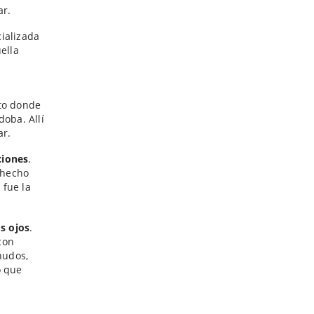
ar.
ializada
ella
nto donde
doba. Allí
ar.
ciones
.
l hecho
 fue la
s ojos
.
con
nudos,
o que