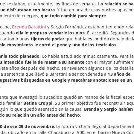
que se daban, usualmente, los fines de semana.
La relación se b
que disfrutaban con locura
. Y fue en una de esas noches apasion
amiento de cuerpos,
que todo cambió para siempre
.
noche,
Brenda Barattini
y Sergio Fernández estaban teniendo rela
 cuando
ella le propuso vendarle los ojos
. Él accedió. Segundos 
tecta tomó unas
tijeras de podar
que había escondido debajo de 
olo movimiento le cortó el pene y uno de los testículos.
enía todo planeado
. Lo había estudiado minuciosamente. Para la
u intención fue la de matar a su amante
con el mayor sufrimien
Siete años después del hecho, se revelaron algunos de los detall
la sentencia que llevó a Barattini a ser condenada a
13 años de
ugestivas búsquedas en Google y macabras anotaciones en un
.
ente que investigó lo sucedido quedó en manos de la fiscal espec
cia familiar
Betina Croppi
. Su primer objetivo fue reconstruir aqu
egún lo que quedó asentado en la causa,
Brenda y Sergio habían
o su relación un año antes del hecho
.
30 de ese 25 de noviembre
, la futura víctima llegó al departame
nda, ubicado en la calle Chacabuco al 500, en el barrio Nueva Cór