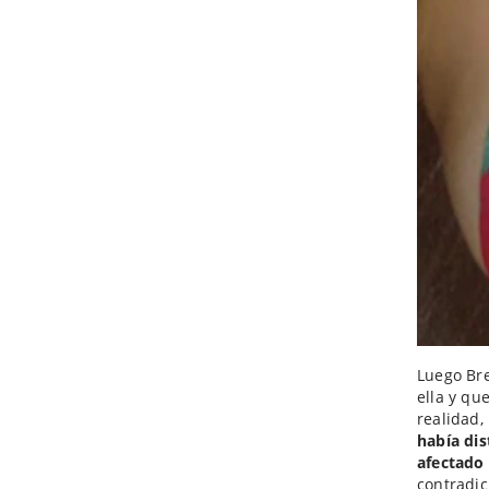
Luego Bre
ella y qu
realidad,
había dis
afectado 
contradic