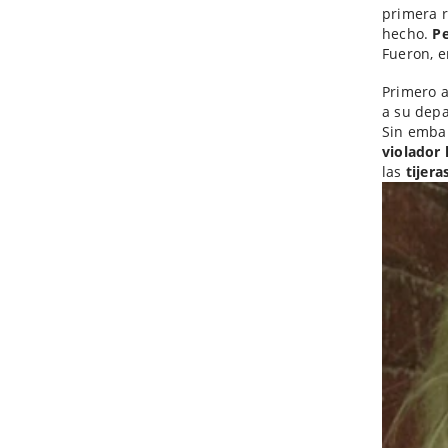
primera r
hecho.
Pe
Fueron, e
Primero a
a su depa
Sin embar
violador 
las
tijer