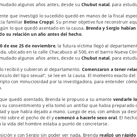
 mudado algunos años antes, desde su
Chubut natal
, para estudi
ente que investigó lo sucedido quedó en manos de la fiscal espec
cia familiar
Betina Croppi
. Su primer objetivo fue reconstruir aqu
egún lo que quedó asentado en la causa,
Brenda y Sergio habían
o su relación un año antes del hecho
.
30 de ese 25 de noviembre
, la futura víctima llegó al departame
nda, ubicado en la calle Chacabuco al 500, en el barrio Nueva Cór
 mudado algunos años antes, desde su
Chubut natal
, para estudi
lo recibió y subieron al departamento.
Comenzaron a tener rela
ínculo del tipo sexual”, se lee en la causa. El momento exacto de
ripto con minuciosidad por la investigadora, para entender cómo
.
 que quedó asentado, Brenda le propuso a su amante
vendarle lo
o su consentimiento y ella tomó un antifaz que habia preparado 
dad y que había dejado a mano. Luego de eso, con ambos ya des
entó sobre el pecho de él y
comenzó a hacerle sexo oral
. El hech
 la vida del hombre estaba a punto de concretarse.
sición y con Sergio sin poder ver nada, Brenda
realizó un rápido