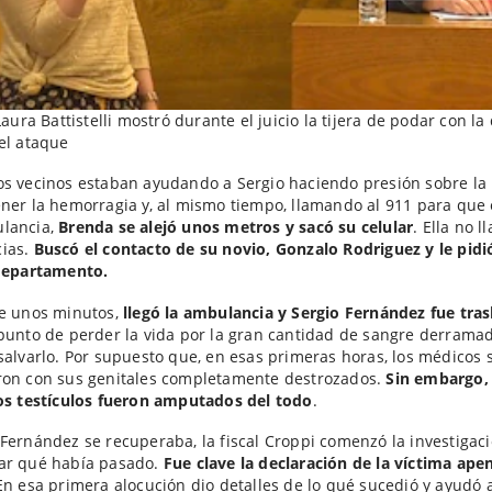
Laura Battistelli mostró durante el juicio la tijera de podar con la
el ataque
s vecinos estaban ayudando a Sergio haciendo presión sobre la
ner la hemorragia y, al mismo tiempo, llamando al 911 para que
lancia,
Brenda se alejó unos metros y sacó su celular
. Ella no l
ias.
Buscó el contacto de su novio, Gonzalo Rodriguez y le pidi
 departamento.
de unos minutos,
llegó la ambulancia y Sergio Fernández fue tra
punto de perder la vida por la gran cantidad de sangre derramad
salvarlo. Por supuesto que, en esas primeras horas, los médicos 
ron con sus genitales completamente destrozados.
Sin embargo, 
os testículos fueron amputados del todo
.
Fernández se recuperaba, la fiscal Croppi comenzó la investigac
ar qué había pasado.
Fue clave la declaración de la víctima ap
 En esa primera alocución dio detalles de lo qué sucedió y ayudó 