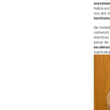
movimie
había es
sus dos m
testículo
De inmedi
comenzó a
mientras 
pesar de 
escaleras
suplicaba