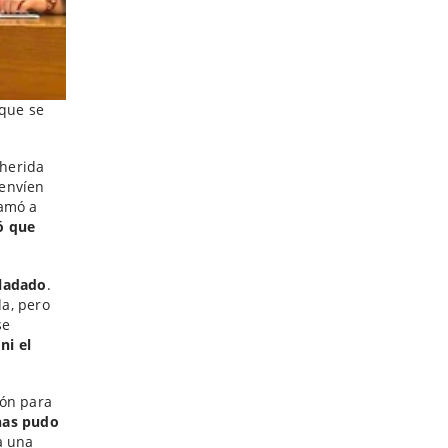
 que se
 herida
 envíen
lamó a
ó que
sladado
.
a, pero
se
ni el
ión para
enas pudo
a una