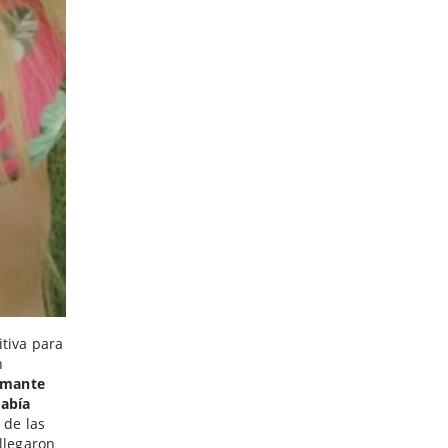
itiva para
n
amante
había
 de las
llegaron