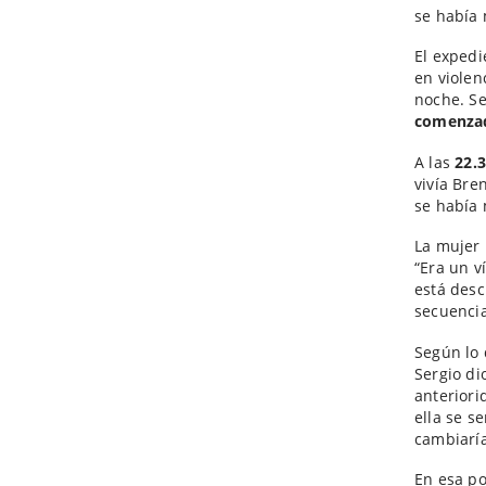
se había
El expedi
en violen
noche. S
comenzad
A las
22.
vivía Bre
se había
La mujer 
“Era un v
está desc
secuencia
Según lo
Sergio di
anteriori
ella se s
cambiaría
En esa po