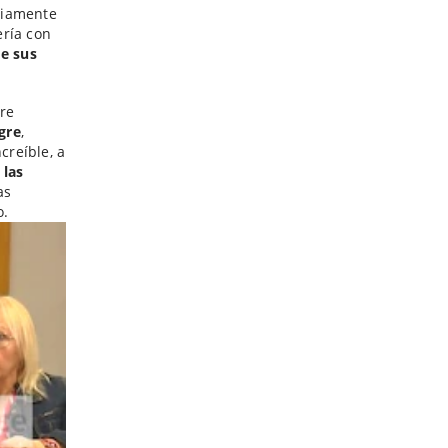
viamente
ería con
de sus
re
gre
,
creíble, a
 las
as
o.