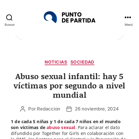
Buscar
Menú
Punto
de
Partida
Categorías
NOTICIAS
SOCIEDAD
Abuso sexual infantil: hay 5
víctimas por segundo a nivel
mundial
Por
Redaccion
26 noviembre, 2024
Autor
Fecha
de
de
1 de cada 5 niñas y 1 de cada 7 niños en el mundo
la
la
son víctimas de
abuso sexual
. Para aclarar el dato
entrada
entrada
difundido por Together for Girls en colaboración con