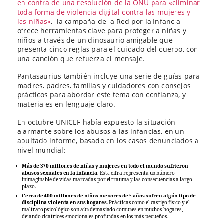
en contra de una resolución de la ONU para «eliminar
toda forma de violencia digital contra las mujeres y
las niñas»
, la campaña de la Red por la Infancia
ofrece herramientas clave para proteger a niñas y
niños a través de un dinosaurio amigable que
presenta cinco reglas para el cuidado del cuerpo, con
una canción que refuerza el mensaje.
Pantasaurius también incluye una serie de guías para
madres, padres, familias y cuidadores con consejos
prácticos para abordar este tema con confianza, y
materiales en lenguaje claro.
En octubre UNICEF había expuesto la situación
alarmante sobre los abusos a las infancias, en un
abultado informe, basado en los casos denunciados a
nivel mundial:
Más de 370 millones de niñas y mujeres en todo el mundo sufrieron
abusos sexuales en la infancia
. Esta cifra representa un número
inimaginable de vidas marcadas por el trauma y las consecuencias a largo
plazo.
Cerca de 400 millones de niños menores de 5 años sufren algún tipo de
disciplina violenta en sus hogares
. Prácticas como el castigo físico y el
maltrato psicológico son aún demasiado comunes en muchos hogares,
dejando cicatrices emocionales profundas en los más pequeños.