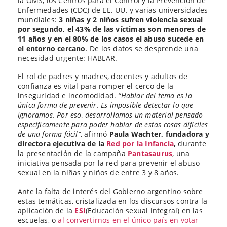
la OMS, los Centros para el Control y la Prevención de
Enfermedades (CDC) de EE. UU. y varias universidades
mundiales:
3 niñas y 2 niños sufren violencia sexual
por segundo, el 43% de las víctimas son menores de
11 años y en el 80% de los casos el abuso sucede en
el entorno cercano
. De los datos se desprende una
necesidad urgente: HABLAR.
El rol de padres y madres, docentes y adultos de
confianza es vital para romper el cerco de la
inseguridad e incomodidad.
“Hablar del tema es la
única forma de prevenir. Es imposible detectar lo que
ignoramos. Por eso, desarrollamos un material pensado
específicamente para poder hablar de estas cosas difíciles
de una forma fácil”
, afirmó
Paula Wachter, fundadora y
directora ejecutiva de la
Red por la Infancia
,
durante
la presentación de la campaña
Pantasaurus
, una
iniciativa pensada por la red para prevenir el abuso
sexual en la niñas y niños de entre 3 y 8 años.
Ante la falta de interés del Gobierno argentino sobre
estas temáticas, cristalizada en los discursos contra la
aplicación de la
ESI
(Educación sexual integral) en las
escuelas, o
al convertirnos en el único país en votar