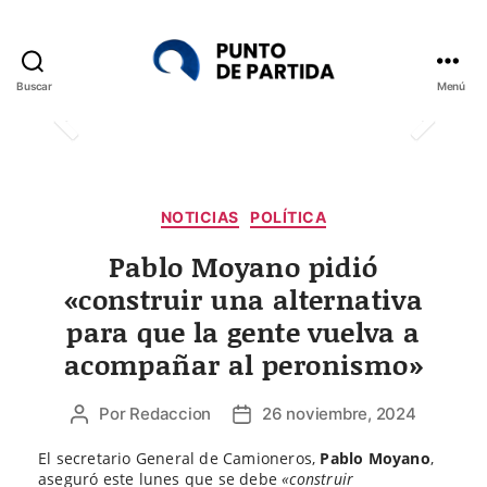
Buscar
Menú
Punto
de
Partida
Categorías
NOTICIAS
POLÍTICA
Pablo Moyano pidió
«construir una alternativa
para que la gente vuelva a
acompañar al peronismo»
Por
Redaccion
26 noviembre, 2024
Autor
Fecha
de
de
El secretario General de Camioneros,
Pablo Moyano
,
la
la
aseguró este lunes que se debe
«construir
entrada
entrada