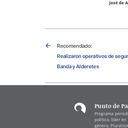
José de 
←
Recomendado:
Realizaron operativos de segur
Banda y Alderetes
Punto de Pa
Programa periodí
político, líder en 
género. Pluralis