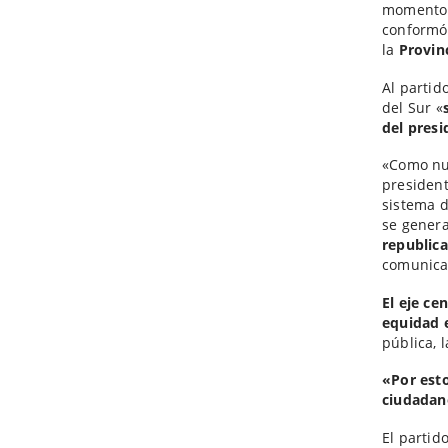
momento e
conformó 
la
Provin
Al partid
del Sur «
del presi
«Como nu
president
sistema d
se gener
republic
comunica
El eje ce
equidad 
pública, l
«Por esto
ciudadan
El partid