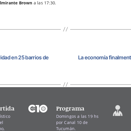
Almirante Brown
a las 17:30.
idad en 25 barrios de
La economía finalment
rtida
Programa
stico
Domingos a las 19 hs
el
por Canal 10 de
mo,
Tucumán.