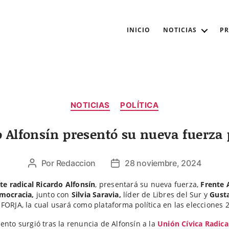
INICIO
NOTICIAS
P
Categorías
NOTICIAS
POLÍTICA
 Alfonsín presentó su nueva fuerza 
Por
Redaccion
28 noviembre, 2024
Autor
Fecha
de
de
nte radical Ricardo Alfonsín
, presentará su nueva fuerza,
Frente 
la
la
emocracia,
junto con
Silvia Saravia,
líder de Libres del Sur y
Gust
entrada
entrada
FORJA, la cual usará como plataforma política en las elecciones 
ento surgió tras la renuncia de Alfonsín a la
Unión Cívica Radica