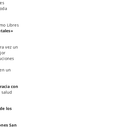
nes
toda
omo Libres
utales»
era vez un
jor
tuciones
 en un
cracia con
a salud
de los
ones San