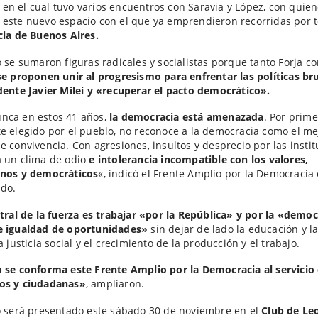
n el cual tuvo varios encuentros con Saravia y López, con quie
este nuevo espacio con el que ya emprendieron recorridas por 
cia de Buenos Aires.
o se sumaron figuras radicales y socialistas porque tanto Forja c
se proponen unir al progresismo para enfrentar las políticas br
dente Javier Milei y «recuperar el pacto democrático».
nca en estos 41 años,
la democracia está amenazada
. Por prim
e elegido por el pueblo, no reconoce a la democracia como el me
e convivencia. Con agresiones, insultos y desprecio por las insti
a un clima de odio
e intolerancia incompatible con los valores,
anos y democráticos
«, indicó el Frente Amplio por la Democracia
do.
ntral de la fuerza es trabajar «por la República» y por la «demo
e igualdad de oportunidades»
sin dejar de lado la educación y l
a justicia social y el crecimiento de la producción y el trabajo.
 se conforma este Frente Amplio por la Democracia al servicio 
os y ciudadanas»
, ampliaron.
o será presentado este sábado 30 de noviembre en el
Club de Le