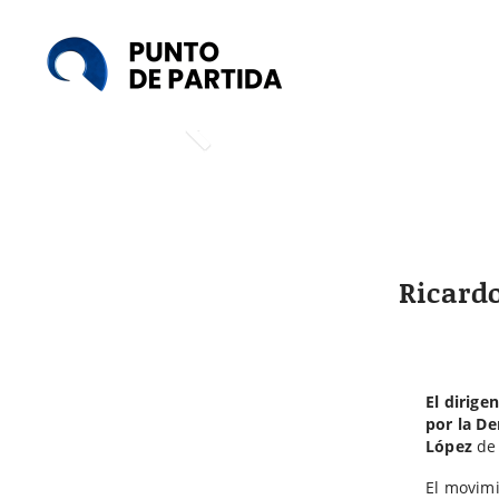
Punto
de
Partida
Ricardo
El dirige
por la D
López
de 
El movimi