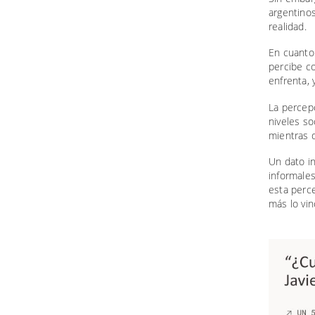
argentino
realidad.
En cuanto 
percibe co
enfrenta, 
La percep
niveles s
mientras q
Un dato i
informales
esta perc
más lo vin