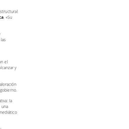
structural
ca
. «Su
e
 las
s
on el
alcanzar y
aloración
 gobierno.
iva: la
e una
 mediático
y