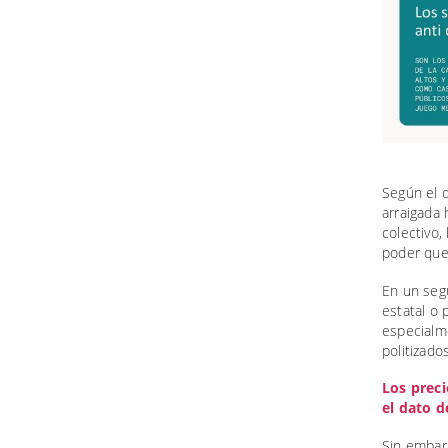
Según el 
arraigada 
colectivo,
poder que 
En un segu
estatal o 
especialme
politizado
Los preci
el dato d
Sin embar