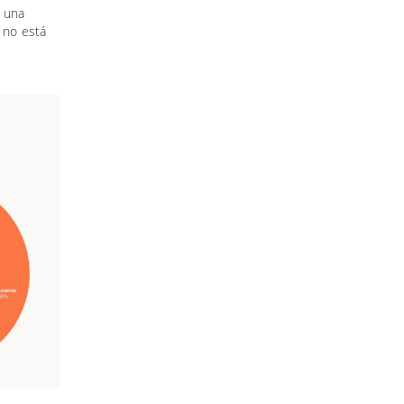
 una
e no está