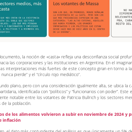
documento, la noción de «casta» refleja una desconfianza social prof
hacia las corporaciones y las instituciones en Argentina. En el imaginar
 las interpretaciones más fuertes de este concepto giran en torno a la 
nunca pierde” y el “círculo rojo mediático”.
ndo plano, pero con una consideración igualmente alta, se ubica la c
partidaria, identificada con “políticos” y “funcionarios con poder”. Este
nte notable entre los votantes de Patricia Bullrich y los sectores m
s de la población.
os de los alimentos volvieron a subir en noviembre de 2024 y 
e inflación
go, el dato más contundente del análisis es que únicamente un 5% de