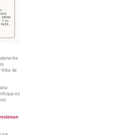
undamente
io
“élite de
asta
 enfoque es
enos
presionan
 los