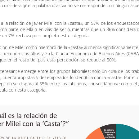
s considera que la palabra «casta» no se corresponde con ningún aspe
a la relación de Javier Milei con la «casta», un 57% de los encuestados
mo parte de ella o en vías de serlo, mientras que un 36% considera q
y un 7% rechaza por completo esta categoría.
ción de Milei como miembro de la «casta» aumenta significativamente
ocioeconómicos altos y en la Ciudad Autónoma de Buenos Aires (CABA)
ue en el resto del país esta percepción se reduce al 50%.
nteresante emerge entre los grupos laborales: solo un 40% de los tra
, cuentapropistas y desempleados lo identifica con la «casta». Por el c
epción se dispara al 65% entre los jubilados, consolidándose como el
cula con esta categoría.