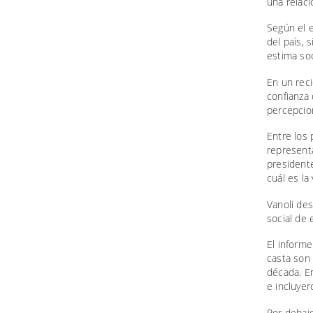
una relaci
Según el e
del país,
estima soc
En un rec
confianza 
percepcio
Entre los 
representa
presidente
cuál es la
Vanoli des
social de 
El informe
casta son
década. En
e incluyer
Por debajo