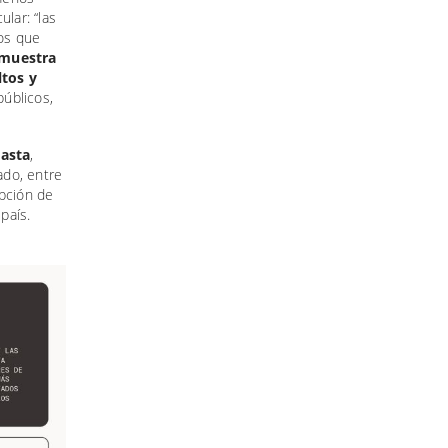
lar: “las
cos que
 muestra
ltos y
públicos,
casta
,
ado, entre
epción de
país.