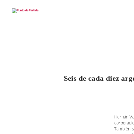
Punto
de
Partida
Seis de cada diez arg
Hernán Van
corporacio
También s