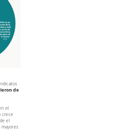
indicatos
vieron de
en el
o crece
de el
s mayores