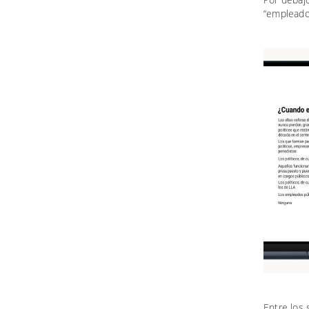
“empleado
Entre los