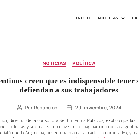
INICIO
NOTICIAS
P
Categorías
NOTICIAS
POLÍTICA
entinos creen que es indispensable tener 
defiendan a sus trabajadores
Por
Redaccion
29 noviembre, 2024
Autor
Fecha
de
de
oli, director de la consultora Sentimientos Públicos, explicó que las
la
la
nes políticas y sindicales son clave en la imaginación pública argentin
entrada
entrada
eñaló que la Argentina, posee una marcada tradición corporativa, y m