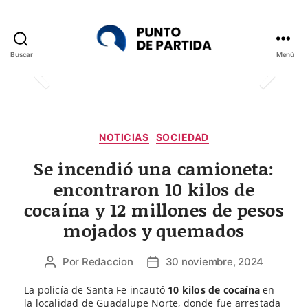
Buscar
Menú
Punto
de
Partida
Categorías
NOTICIAS
SOCIEDAD
Se incendió una camioneta:
encontraron 10 kilos de
cocaína y 12 millones de pesos
mojados y quemados
Por
Redaccion
30 noviembre, 2024
Autor
Fecha
de
de
La policía de Santa Fe incautó
10 kilos de cocaína
en
la
la
la localidad de Guadalupe Norte, donde fue arrestada
entrada
entrada