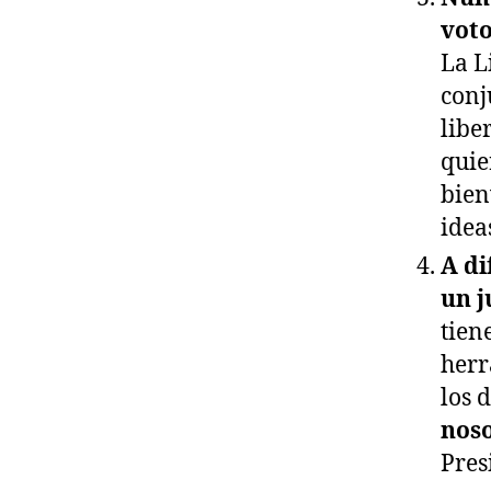
voto
La L
conj
libe
quie
bien
idea
A di
un j
tien
herr
los 
noso
Pres