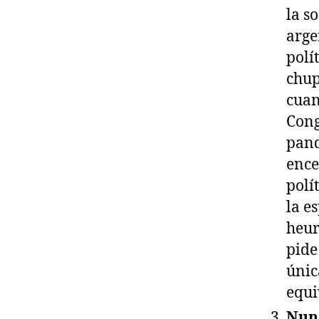
la s
arge
polí
chup
cuan
Cong
pand
ence
polí
la e
heur
pide 
únic
equi
Nunc