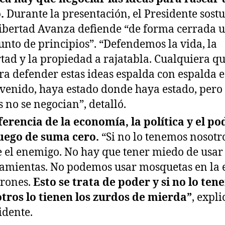
.
Durante la presentación, el Presidente sost
ibertad Avanza defiende “de forma cerrada 
unto de principios”. “Defendemos la vida, la
rtad y la propiedad a rajatabla. Cualquiera q
ra defender estas ideas espalda con espalda e
venido, haya estado donde haya estado, pero 
s no se negocian”, detalló.
ferencia de la economía, la política y el po
uego de suma cero.
“Si no lo tenemos nosotro
e el enemigo. No hay que tener miedo de usar 
amientas. No podemos usar mosquetas en la 
drones.
Esto se trata de poder y si no lo te
tros lo tienen los zurdos de mierda”
, expli
idente.