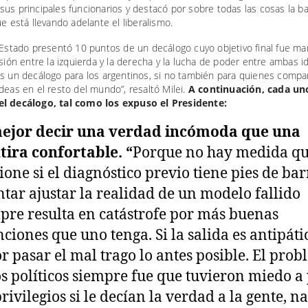
us principales funcionarios y destacó por sobre todas las cosas la ba
ue está llevando adelante el liberalismo.
 Estado presentó 10 puntos de un decálogo cuyo objetivo final fue mar
isión entre la izquierda y la derecha y la lucha de poder entre ambas i
es un decálogo para los argentinos, si no también para quienes compa
deas en el resto del mundo”, resaltó Milei.
A continuación, cada un
l decálogo, tal como los expuso el Presidente:
ejor decir una verdad incómoda que una
ira confortable. “
Porque no hay medida q
ione si el diagnóstico previo tiene pies de bar
ntar ajustar la realidad de un modelo fallido
pre resulta en catástrofe por más buenas
nciones que uno tenga. Si la salida es antipáti
r pasar el mal trago lo antes posible. El pro
os políticos siempre fue que tuvieron miedo a
privilegios si le decían la verdad a la gente, n