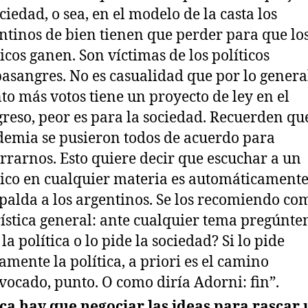
ociedad, o sea, en el modelo de la casta los
ntinos de bien tienen que perder para que lo
ticos ganen. Son víctimas de los políticos
asangres. No es casualidad que por lo genera
to más votos tiene un proyecto de ley en el
reso, peor es para la sociedad. Recuerden que
emia se pusieron todos de acuerdo para
rrarnos. Esto quiere decir que escuchar a un
tico en cualquier materia es automáticamente
spalda a los argentinos. Se los recomiendo co
ística general: ante cualquier tema pregúnten
la política o lo pide la sociedad? Si lo pide
amente la política, a priori es el camino
vocado, punto. O como diría Adorni: fin”.
a hay que negociar las ideas para rascar 