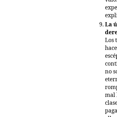
expe
expl
La ú
dere
Los 
hace
escé
cont
no s
eter
romp
mal 
clas
paga