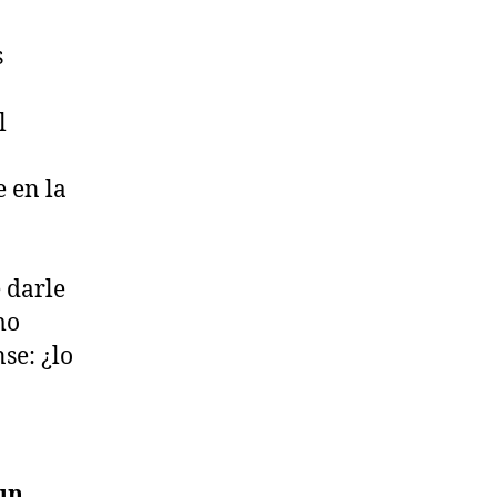
s
l
 en la
 darle
mo
se: ¿lo
un