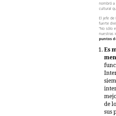
nombró a s
cultural q
El jefe de
fuerte div
“No sólo 
nuestras i
puntos de
Es m
ment
func
Inte
siem
inte
mejo
de l
sus 