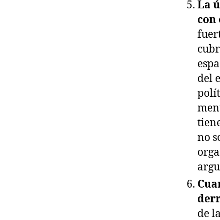
La ú
con 
fuer
cubr
espa
del 
polí
ment
tien
no s
orga
argu
Cuan
derr
de l