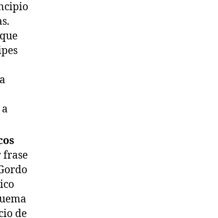
ncipio
s.
 que
ipes
ta
 a
cos
 frase
 Gordo
ico
squema
cio de