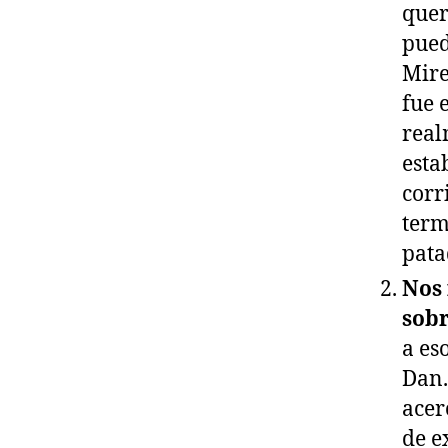
quer
pued
Mire
fue 
real
esta
corr
term
pata
Nos 
sobr
a es
Dan.
acer
de e