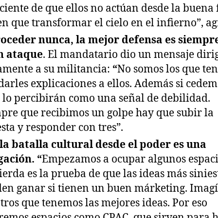
ciente de que ellos no actúan desde la buena f
en que transformar el cielo en el infierno”, ag
oceder nunca, la mejor defensa es siempr
n ataque
. El mandatario dio un mensaje diri
amente a su militancia:
“
No somos los que te
darles explicaciones a ellos. Además si cedem
s lo percibirán como una señal de debilidad.
pre que recibimos un golpe hay que subir la
sta y responder con tres”.
la batalla cultural desde el poder es una
gación. “
Empezamos a ocupar algunos espaci
ierda es la prueba de que las ideas más sinies
en ganar si tienen un buen márketing. Imag
tros que tenemos las mejores ideas. Por eso
remos espacios como CPAC, que sirven para 