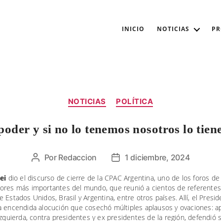
INICIO
NOTICIAS
P
Categorías
NOTICIAS
POLÍTICA
 poder y si no lo tenemos nosotros lo tie
Por
Redaccion
1 diciembre, 2024
Autor
Fecha
de
de
ei
dio el discurso de cierre de la CPAC Argentina, uno de los foros d
la
la
ores más importantes del mundo, que reunió a cientos de referente
entrada
entrada
 Estados Unidos, Brasil y Argentina, entre otros países. Allí, el Presi
a encendida alocución que cosechó múltiples aplausos y ovaciones: a
Izquierda, contra presidentes y ex presidentes de la región, defendió 