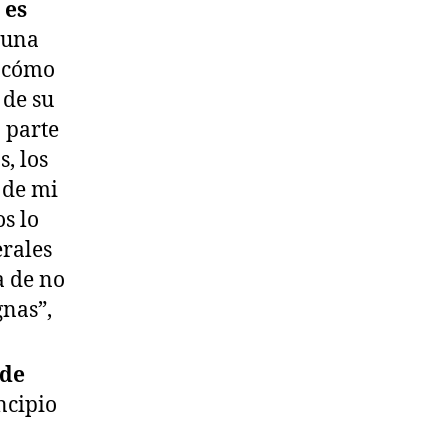
 es
o una
e cómo
 de su
 parte
, los
 de mi
os lo
erales
 de no
gnas”,
 de
ncipio