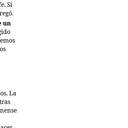
e. Si
regó.
e un
gido
nemos
os
os. La
tras
ínense
hacer