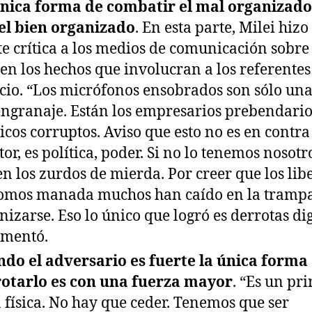
nica forma de combatir el mal organizado
el bien organizado
. En esta parte, Milei hiz
te crítica a los medios de comunicación sobr
en los hechos que involucran a los referentes
cio. “Los micrófonos ensobrados son sólo una
engranaje. Están los empresarios prebendarios
ticos corruptos. Aviso que esto no es en contra
or, es política, poder. Si no lo tenemos nosotr
en los zurdos de mierda. Por creer que los lib
omos manada muchos han caído en la trampa
nizarse. Eso lo único que logró es derrotas di
mentó.
do el adversario es fuerte la única forma
otarlo es con una fuerza mayor
. “Es un pri
a física. No hay que ceder. Tenemos que ser