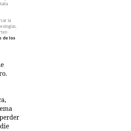
talla
car la
deologías.
rten
o de los
ue
ro.
ca,
blema
 perder
adie