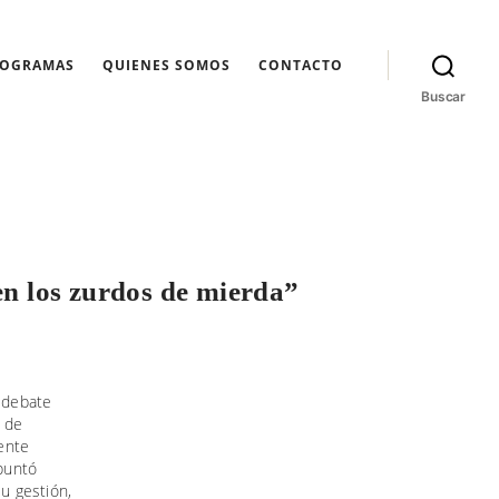
ROGRAMAS
QUIENES SOMOS
CONTACTO
Buscar
nen los zurdos de mierda”
e debate
s de
dente
puntó
su gestión,