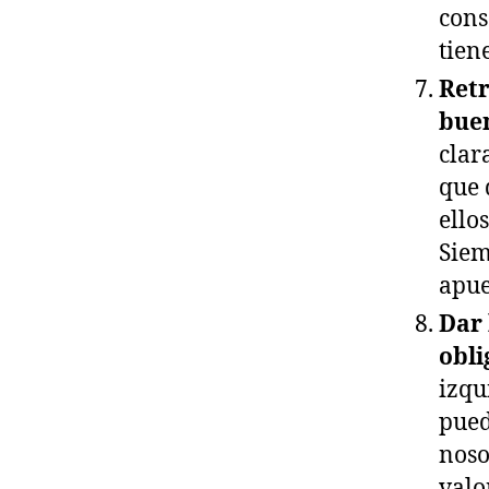
cons
tien
Retr
bue
clar
que 
ello
Siem
apue
Dar 
obli
izqu
pued
noso
valo