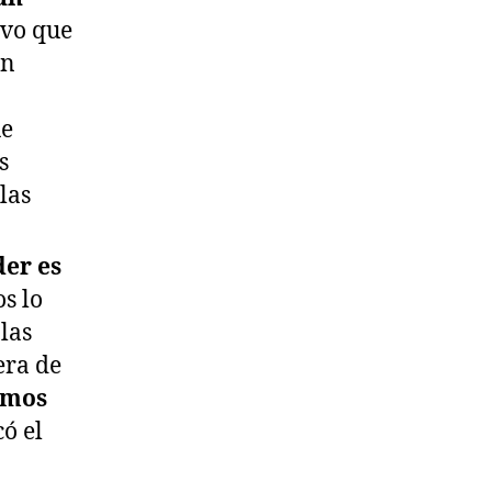
uvo que
un
ue
s
las
der es
s lo
las
era de
nemos
có el