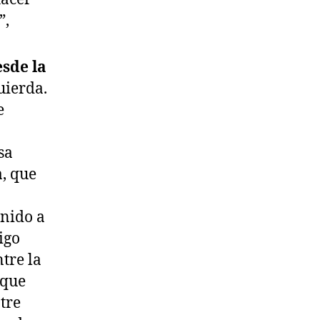
”,
esde la
uierda.
e
sa
a, que
nido a
igo
tre la
 que
tre