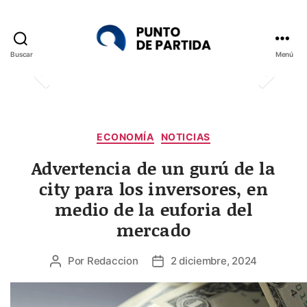
Buscar
Menú
Punto
de
Partida
Categorías
ECONOMÍA
NOTICIAS
Advertencia de un gurú de la
city para los inversores, en
medio de la euforia del
mercado
Por
Redaccion
2 diciembre, 2024
Autor
Fecha
de
de
la
la
entrada
entrada