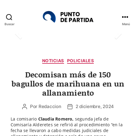
Buscar
Menú
Punto
de
Partida
Categorías
NOTICIAS
POLICIALES
Decomisan más de 150
bagullos de marihuana en un
allanamiento
Por
Redaccion
2 diciembre, 2024
Autor
Fecha
de
de
La comisario
Claudia Romero,
segunda jefa de
la
la
Comisaría Alderetes se refirió al procedimiento “en la
entrada
entrada
fecha se llevaron a cabo medidas judiciales de