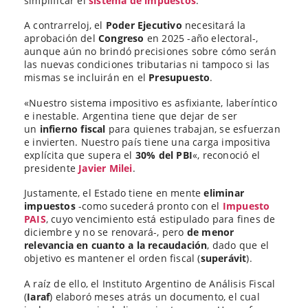
simplificar el
sistema de impuestos
.
A contrarreloj, el
Poder Ejecutivo
necesitará la
aprobación del
Congreso
en 2025 -año electoral-,
aunque aún no brindó precisiones sobre cómo serán
las nuevas condiciones tributarias ni tampoco si las
mismas se incluirán en el
Presupuesto
.
«Nuestro sistema impositivo es asfixiante, laberíntico
e inestable. Argentina tiene que dejar de ser
un
infierno fiscal
para quienes trabajan, se esfuerzan
e invierten. Nuestro país tiene una carga impositiva
explícita que supera el
30% del PBI
«, reconoció el
presidente
Javier Milei
.
Justamente, el Estado tiene en mente
eliminar
impuestos
-como sucederá pronto con el
Impuesto
PAIS
, cuyo vencimiento está estipulado para fines de
diciembre y no se renovará-, pero
de menor
relevancia en cuanto a la recaudación
, dado que el
objetivo es mantener el orden fiscal (
superávit
).
A raíz de ello, el Instituto Argentino de Análisis Fiscal
(
Iaraf
) elaboró meses atrás un documento, el cual