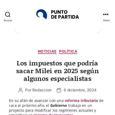
Buscar
Menú
Punto
de
Partida
Categorías
NOTICIAS
POLÍTICA
Los impuestos que podría
sacar Milei en 2025 según
algunos especialistas
Por
Redaccion
6 diciembre, 2024
Autor
Fecha
de
de
En su afán de avanzar con una
reforma tributaria
de
la
la
cara al próximo año, el
Gobierno
trabaja en un
entrada
entrada
proyecto para modificar los regímenes actuales y