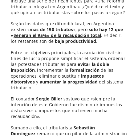
incluye una serie de lineamientos para «Una reforma
tributaria integral en Argentina». ¿Qué dice el texto y
qué opinan los tributaristas sobre los pasos a seguir?
Según los datos que difundió Iaraf, en Argentina
existen «
más de 150 tributos
«, pero
solo hay 12 que
«
generan el 95%» de la recaudación total
. Es decir,
los restantes son de
baja productividad
.
Entre los objetivos principales, la asociación civil sin
fines de lucro propone simplificar el sistema, ordenar
las potestades tributarias para
evitar la doble
imposición
, incrementar la
formalización
de las
operaciones, eliminar o sustituir
impuestos
distorsivos
y
aumentar la progresividad
del sistema
tributario.
El contador
Sergio Biller
sostuvo que «siempre la
intención de este Gobierno fue disminuir impuestos
distorsivos o impuestos que no tienen mucha
recaudación».
Sumado a ello, el tributarista
Sebastián
Domínguez
remarcó que un pilar de la administración