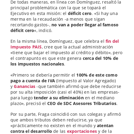
De todas maneras, en línea con Domínguez, resaltó la
principal problemática con la que se topará el
Ejecutivo en esta misión: el
déficit cero
. «Si hay una
merma en la recaudación -a menos que sigan
recortando gastos-,
no van a poder llegar al famoso
déficit cero
«, indicó.
En la misma línea, Domínguez, que celebra el
fin del
Impuesto PAIS
, cree que la actual administración
«tiene que bajar el impuesto al crédito y débito», pero
el contrapunto es que este genera
cerca del 10% de
los impuestos nacionales
.
«Primero se debería permitir el
100% de este como
pago a cuenta de IVA
(Impuesto al Valor Agregado)
y
Ganancias
-que también afirmó que debe reducirse
por su alta imposición (casi el 40%) en las empresas-
para luego
tender a su eliminación
en el mediano
plazo», precisó el
CEO de SDC Asesores Tributarios
.
Por su parte, Fraga coincidió con sus colegas y afirmó
que ambos tributos deben reducirse, ya que
«prácticamente no existen en el mundo y
atentan
contra el desarrollo
de las
exportaciones
y de la