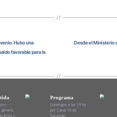
nvenio. Hubo una
Desde el Ministerio 
ldo favorable para la
tida
Programa
tico
Domingos a las 19 hs
el género.
por Canal 10 de
io ético y
Tucumán.