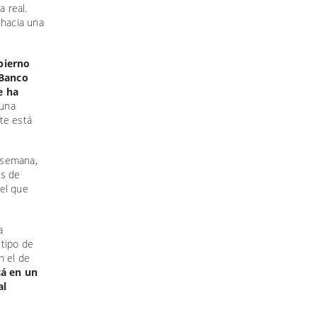
a real.
 hacia una
bierno
 Banco
e ha
una
te está
a semana,
es de
vel que
a
 tipo de
n el de
tá en un
al