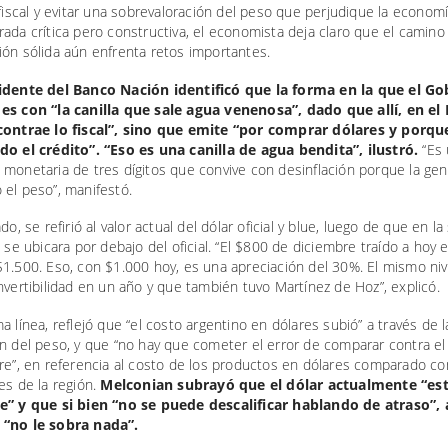
 fiscal y evitar una sobrevaloración del peso que perjudique la economí
ada crítica pero constructiva, el economista deja claro que el camino
ón sólida aún enfrenta retos importantes.
idente del Banco Nación identificó que la forma en la que el Go
es con “la canilla que sale agua venenosa”, dado que allí, en el
contrae lo fiscal”, sino que emite “por comprar dólares y porqu
do el crédito”. “Eso es una canilla de agua bendita”, ilustró.
“Es 
monetaria de tres dígitos que convive con desinflación porque la gen
el peso”, manifestó.
ado, se refirió al valor actual del dólar oficial y blue, luego de que en l
o se ubicara por debajo del oficial. “El $800 de diciembre traído a hoy 
1.500. Eso, con $1.000 hoy, es una apreciación del 30%. El mismo ni
nvertibilidad en un año y que también tuvo Martínez de Hoz”, explicó.
a línea, reflejó que “el costo argentino en dólares subió” a través de l
n del peso, y que “no hay que cometer el error de comparar contra el
re”, en referencia al costo de los productos en dólares comparado co
es de la región.
Melconian subrayó que el dólar actualmente “es
e” y que si bien “no se puede descalificar hablando de atraso”, 
“no le sobra nada”.