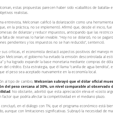
onian, estas propuestas parecen haber sido «caballitos de batalla» e
jetivos realistas.
a entrevista, Melconian calificó la dolarización como una herramient
e, en la práctica, no se implementó. Afirmó que, desde el inicio, fue 
omesas de dolarizar y reducir impuestos, anticipando que las restricc
 la falta de reservas lo harían inviable. “Hoy no se dolarizó, no se pagar
ones pendientes y los impuestos no se han reducido”, sentenció.
e sus críticas, el economista destacó aspectos positivos del manejo 
gún Melconian, el gobierno ha evitado la emisión descontrolada al esti
ita” y ha logrado expandir la base monetaria mediante compras de dól
ón del crédito. Esta estrategia, que él llama “canilla de agua bendita”, 
que el peso sea aceptado nuevamente en la economía local.
ón al tipo de cambio,
Melconian subrayó que el dólar oficial mue
ón del peso cercana al 30%, un nivel comparable al observado 
ilidad
. No obstante, advirtió que esta apreciación eleva el «costo ar
n factor que podría afectar la competitividad en el mediano plazo.
 concluyó, en el diálogo con TN, que el programa económico está bie
, aunque con limitaciones significativas. Subrayó la necesidad de ma