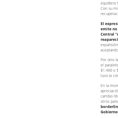
equilibrio
Con su mir
recuperaci
El expres
emite no 
Central “
reapareci
expansión 
aceptando 
Por otro l
el paralel
$1.400 o $
tuvo la co
En la mism
apreciació
cambio lib
otros país
borderlin
Gobierno 