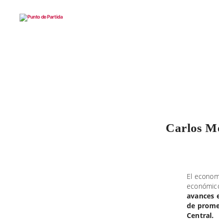
Punto
de
Partida
Carlos Me
El econom
económic
avances e
de promes
Central.