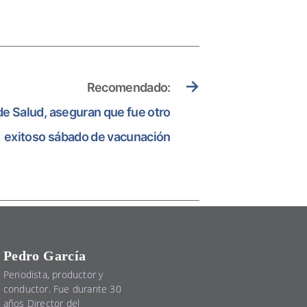
→
Recomendado:
de Salud, aseguran que fue otro
exitoso sábado de vacunación
Pedro García
Periodista, productor y
conductor. Fue durante 30
años Director del