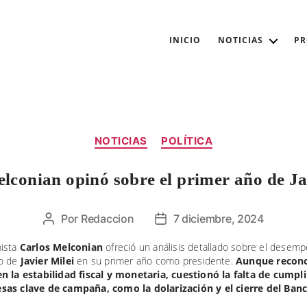
INICIO
NOTICIAS
P
Categorías
NOTICIAS
POLÍTICA
lconian opinó sobre el primer año de Ja
Por
Redaccion
7 diciembre, 2024
Autor
Fecha
de
de
ista
Carlos Melconian
ofreció un análisis detallado sobre el desem
la
la
o de
Javier Milei
en su primer año como presidente.
Aunque recon
entrada
entrada
n la estabilidad fiscal y monetaria, cuestionó la falta de cump
as clave de campaña, como la dolarización y el cierre del Ban