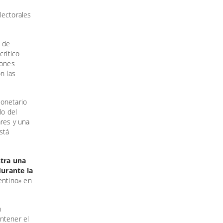
lectorales
a de
crítico
iones
on las
monetario
lo del
ares y una
está
stra una
durante la
gentino» en
n
ntener el