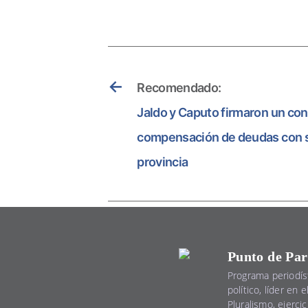
←
Recomendado:
Jaldo y Caputo firmaron un co
compensación de deudas con sa
provincia
Punto de Par
Programa periodís
político, líder en 
Pluralismo, ejercic