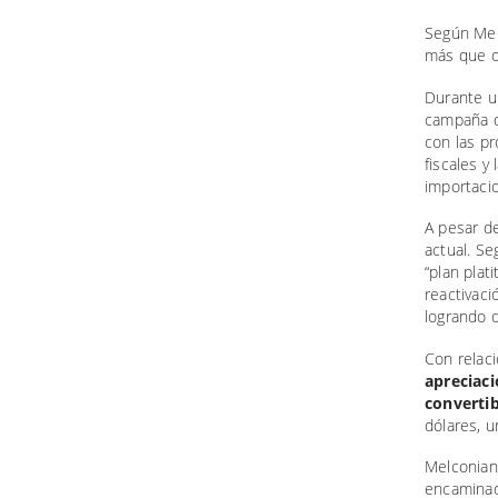
Según Melc
más que ob
Durante un
campaña qu
con las pr
fiscales y
importaci
A pesar d
actual. Se
“plan plat
reactivaci
logrando 
Con relaci
apreciaci
convertib
dólares, u
Melconian
encaminado