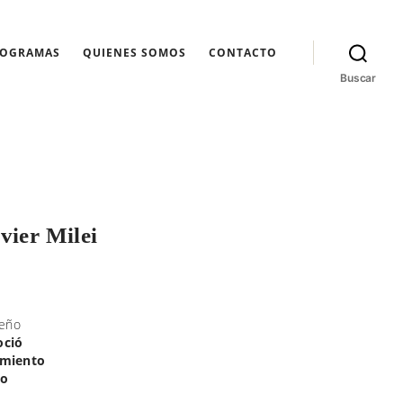
ROGRAMAS
QUIENES SOMOS
CONTACTO
Buscar
vier Milei
peño
oció
limiento
co