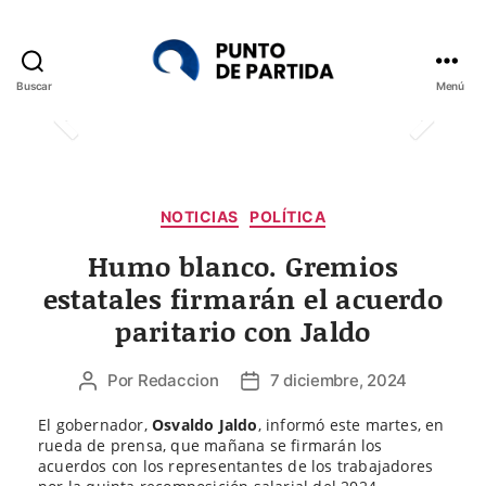
Buscar
Menú
Punto
de
Partida
Categorías
NOTICIAS
POLÍTICA
Humo blanco. Gremios
estatales firmarán el acuerdo
paritario con Jaldo
Por
Redaccion
7 diciembre, 2024
Autor
Fecha
de
de
El gobernador,
Osvaldo Jaldo
, informó este martes, en
la
la
rueda de prensa, que mañana se firmarán los
entrada
entrada
acuerdos con los representantes de los trabajadores