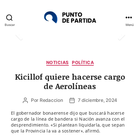
Buscar
Menú
Punto
de
Partida
Categorías
NOTICIAS
POLÍTICA
Kicillof quiere hacerse cargo
de Aerolíneas
Por
Redaccion
7 diciembre, 2024
Autor
Fecha
de
de
El gobernador bonaerense dijo que buscará hacerse
la
la
cargo de la línea de bandera si Nación avanza con el
entrada
entrada
desprendimiento. «Si plantean liquidarla, que sepan
que la Provincia la va a sostener», afirmó.