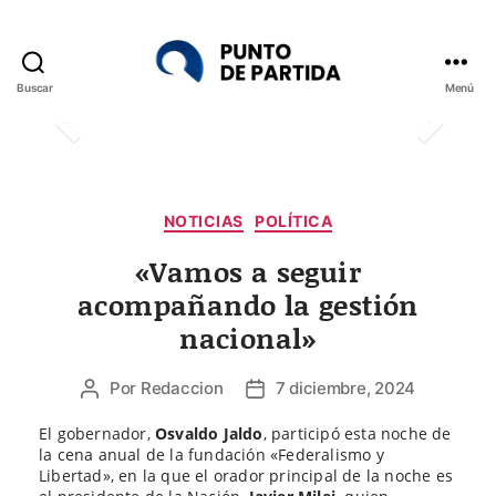
Buscar
Menú
Punto
de
Partida
Categorías
NOTICIAS
POLÍTICA
«Vamos a seguir
acompañando la gestión
nacional»
Por
Redaccion
7 diciembre, 2024
Autor
Fecha
de
de
El gobernador,
Osvaldo Jaldo
, participó esta noche de
la
la
la cena anual de la fundación «Federalismo y
entrada
entrada
Libertad», en la que el orador principal de la noche es