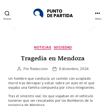
Buscar
Menú
Punto
de
Partida
Categorías
NOTICIAS
SOCIEDAD
Tragedia en Mendoza
Por
Redaccion
8 diciembre, 2024
Autor
Fecha
de
de
Un hombre que conducía un camión con acoplado
la
la
murió tras derrapar y volcar sobre un auto en el que
entrada
entrada
viajaba una familia compuesta por cinco integrantes.
Tras el siniestro vial, los que viajaban en el vehículo
tuvieron que ser rescatados por los Bomberos de la
provincia de Mendoza.