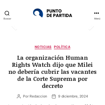
Buscar
Menú
Punto
de
Partida
Categorías
NOTICIAS
POLÍTICA
La organización Human
Rights Watch dijo que Milei
no debería cubrir las vacantes
de la Corte Suprema por
decreto
Por
Redaccion
9 diciembre, 2024
Autor
Fecha
de
de