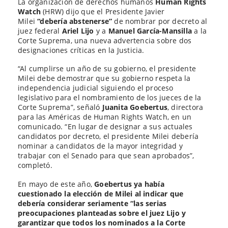
La organización de derechos humanos
Human Rights
la
la
Watch
(HRW) dijo que el Presidente Javier
entrada
entrada
Milei
“debería abstenerse”
de nombrar por decreto al
juez federal
Ariel Lijo
y a
Manuel García-Mansilla
a la
Corte Suprema, una nueva advertencia sobre dos
designaciones críticas en la Justicia.
“Al cumplirse un año de su gobierno, el presidente
Milei debe demostrar que su gobierno respeta la
independencia judicial siguiendo el proceso
legislativo para el nombramiento de los jueces de la
Corte Suprema”, señaló
Juanita Goebertus
, directora
para las Américas de Human Rights Watch, en un
comunicado. “En lugar de designar a sus actuales
candidatos por decreto, el presidente Milei debería
nominar a candidatos de la mayor integridad y
trabajar con el Senado para que sean aprobados”,
completó.
En mayo de este año,
Goebertus ya había
cuestionado la elección de Milei al indicar que
debería considerar seriamente “las serias
preocupaciones planteadas sobre el juez Lijo y
garantizar que todos los nominados a la Corte