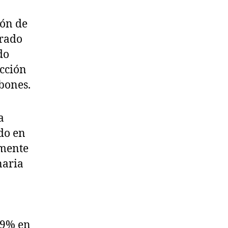
ión de
trado
do
cción
abones.
a
ado en
lmente
naria
,9% en