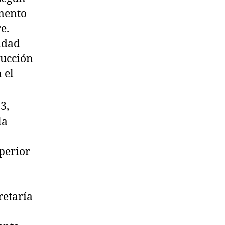
emento
e.
vidad
rucción
 el
3,
la
uperior
retaría