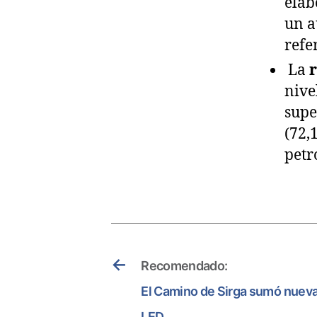
elab
un a
refe
La
r
nive
supe
(72,
petr
←
Recomendado:
El Camino de Sirga sumó nueva
LED.