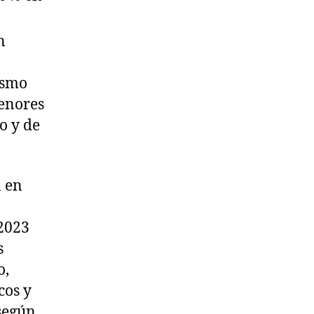
n
ismo
enores
o y de
n en
 2023
s
o,
cos y
 según