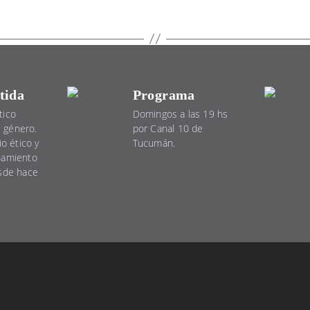
tida
Programa
tico
Domingos a las 19 hs
el género.
por Canal 10 de
io ético y
Tucumán.
namiento
esde hace