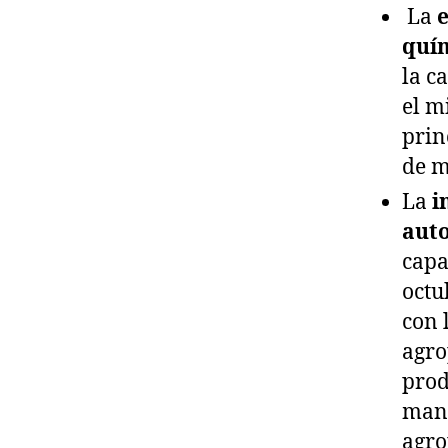
La
e
quí
la c
el m
prin
de m
La
i
aut
capa
octu
con 
agro
prod
manu
agro