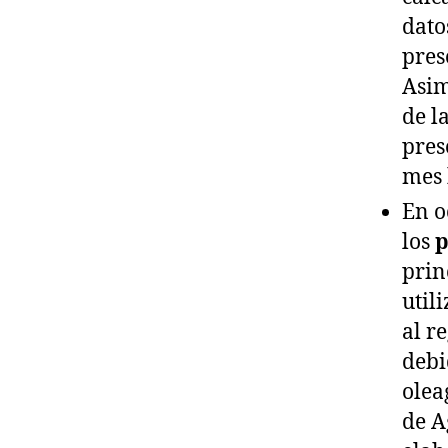
dato
pres
Asim
de l
pres
mes 
En o
los
p
prin
util
al r
debi
olea
de A