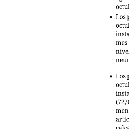
octu
Los
octu
inst
mes 
nive
neum
Los
octu
inst
(72,
meno
artí
calc