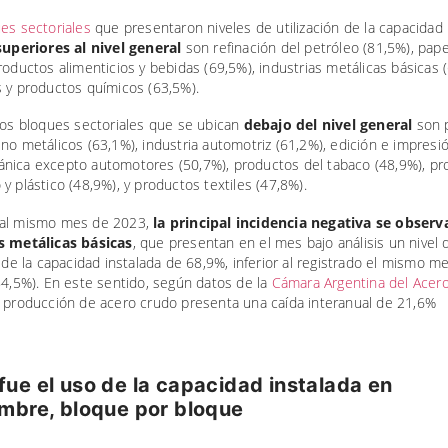
es sectoriales
que presentaron niveles de utilización de la capacidad
uperiores al nivel general
son refinación del petróleo (81,5%), pape
roductos alimenticios y bebidas (69,5%), industrias metálicas básicas (
s y productos químicos (63,5%).
los bloques sectoriales que se ubican
debajo del nivel general
son 
no metálicos (63,1%), industria automotriz (61,2%), edición e impresió
nica excepto automotores (50,7%), productos del tabaco (48,9%), pr
y plástico (48,9%), y productos textiles (47,8%).
al mismo mes de 2023,
la principal incidencia negativa se observ
s metálicas básicas
, que presentan en el mes bajo análisis un nivel 
n de la capacidad instalada de 68,9%, inferior al registrado el mismo m
84,5%). En este sentido, según datos de la
Cámara Argentina del Acer
a producción de acero crudo presenta una caída interanual de 21,6%
ue el uso de la capacidad instalada en
mbre, bloque por bloque