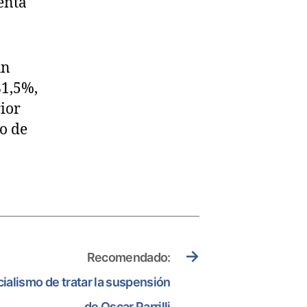
enta
un
81,5%,
ior
o de
→
Recomendado:
icialismo de tratar la suspensión
de Oscar Parrilli