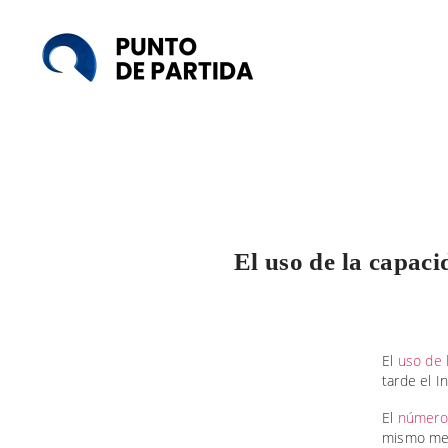
Punto
de
Partida
El uso de la capaci
El
uso de 
tarde el I
El
númer
mismo mes