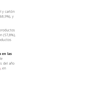
l y cartón
68,9%), y
productos
n (57,8%),
oductos
a en las
de
es del año
o
, en