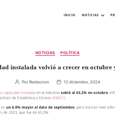
INICIO
NOTICIAS
P
Categorías
NOTICIAS
POLÍTICA
dad instalada volvió a crecer en octubre
Por
Redaccion
12 diciembre, 2024
Autor
Fecha
de
de
la capacidad instalada
en la industria
subió al 63,2% en octubre
, in
la
la
nstituto de Estadística y Censos
(INDEC)
.
entrada
entrada
o
es
un 0,8% mayor al dato de septiembre
, pero está en nivel infer
 de 2023, que fue de 65,3%.