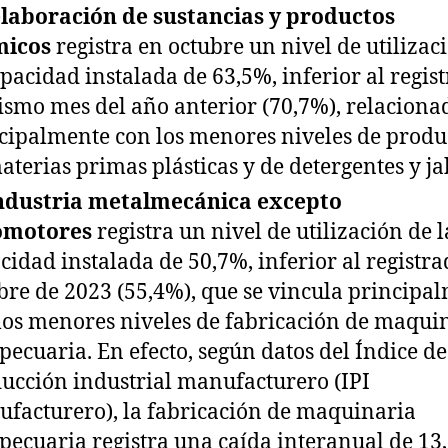
laboración de sustancias y productos
micos
registra en octubre un nivel de utilizac
apacidad instalada de 63,5%, inferior al regis
ismo mes del año anterior (70,7%), relaciona
cipalmente con los menores niveles de produ
aterias primas plásticas y de detergentes y j
ndustria metalmecánica excepto
omotores
registra un nivel de utilización de l
cidad instalada de 50,7%, inferior al registr
bre de 2023 (55,4%), que se vincula principa
los menores niveles de fabricación de maqui
pecuaria. En efecto, según datos del Índice de
ucción industrial manufacturero (IPI
facturero), la fabricación de maquinaria
pecuaria registra una caída interanual de 13