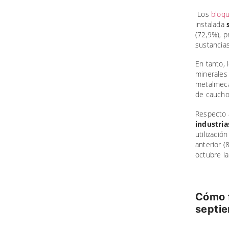
Los
bloqu
instalada
s
(72,9%), p
sustancia
En tanto, 
minerales 
metalmecá
de caucho 
Respecto 
industria
utilizació
anterior (
octubre l
Cómo f
septie