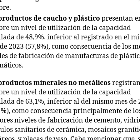
bre.
productos de caucho y plástico
presentan e
bre un nivel de utilización de la capacidad
alada de 48,9%, inferior al registrado en el m
de 2023 (57,8%), como consecuencia de los m
les de fabricación de manufacturas de plástic
áticos.
productos minerales no metálicos
registra
bre un nivel de utilización de la capacidad
alada de 63,1%, inferior al del mismo mes de
9%), como consecuencia principalmente de lo
res niveles de fabricación de cemento, vidri
culos sanitarios de cerámica, mosaicos graníti
áreos, y placas de yeso. Cabe mencionar que,