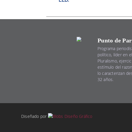
Punto de Par
Programa periodís
político, líder en 
Pluralismo, ejercic
estímulo del razo
lo caracterizan d
32 años.
Diseñado por