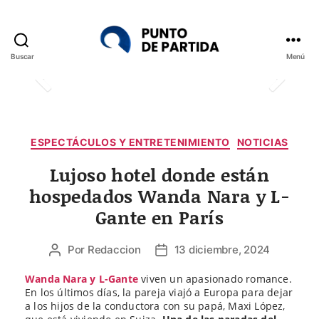
Buscar
Menú
Punto
de
Partida
Categorías
ESPECTÁCULOS Y ENTRETENIMIENTO
NOTICIAS
Lujoso hotel donde están
hospedados Wanda Nara y L-
Gante en París
Por
Redaccion
13 diciembre, 2024
Autor
Fecha
de
de
Wanda Nara y L-Gante
viven un apasionado romance.
la
la
En los últimos días, la pareja viajó a Europa para dejar
entrada
entrada
a los hijos de la conductora con su papá, Maxi López,