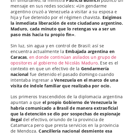
En simultáneo, la ministra
Patricia Bullrich
publicó un
mensaje en sus redes sociales: «Un gendarme
argentino cruzó a Venezuela a visitar a su esposa e
hija y fue detenido por el régimen chavista.
Exigimos
la inmediata liberación de este ciudadano argentino.
Maduro, cada minuto que lo retengas va a ser un
paso más hacia tu propio fin»
.
Sin luz, sin agua y en control de Brasil: así se
encuentra actualmente la
Embajada argentina en
Caracas
,
en donde continúan asilados un grupo de
opositores al gobierno de Nicolás Maduro
. Ese es el
contexto en que un efectivo de la
Gendarmería
nacional
fue detenido el pasado domingo cuando
intentaba ingresar a
Venezuela en el marco de una
visita de índole familiar que realizaba por ocio.
Los primeros trascendidos de la diplomacia argentina
apuntan a que
el propio Gobierno de Venezuela le
habría comunicado a Brasil de manera extraoficial
que la detención se dio por sospechas de espionaje
ilegal
del efectivo, oriundo de la provincia de
Catamarca pero que presta servicios en la provincia
de Mendoza.
Cancillería nacional desmiente esa