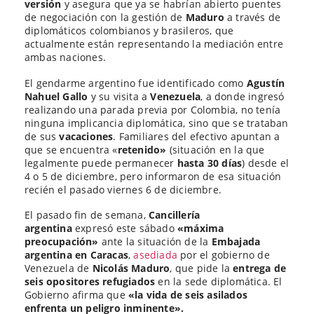
versión
y asegura que ya se habrían abierto puentes
de negociación con la gestión de
Maduro
a través de
diplomáticos colombianos y brasileros, que
actualmente están representando la mediación entre
ambas naciones.
El gendarme argentino fue identificado como
Agustín
Nahuel Gallo
y su visita a
Venezuela
, a donde ingresó
realizando una parada previa por Colombia, no tenía
ninguna implicancia diplomática, sino que se trataban
de sus
vacaciones
. Familiares del efectivo apuntan a
que se encuentra «
retenido»
(situación en la que
legalmente puede permanecer
hasta 30 días
) desde el
4 o 5 de diciembre, pero informaron de esa situación
recién el pasado viernes 6 de diciembre.
El pasado fin de semana,
Cancillería
argentina
expresó este sábado
«máxima
preocupación»
ante la situación de la
Embajada
argentina en Caracas
,
asediada
por el gobierno de
Venezuela de
Nicolás Maduro
, que pide la
entrega de
seis opositores refugiados
en la sede diplomática. El
Gobierno afirma que
«la vida de seis asilados
enfrenta un peligro inminente».