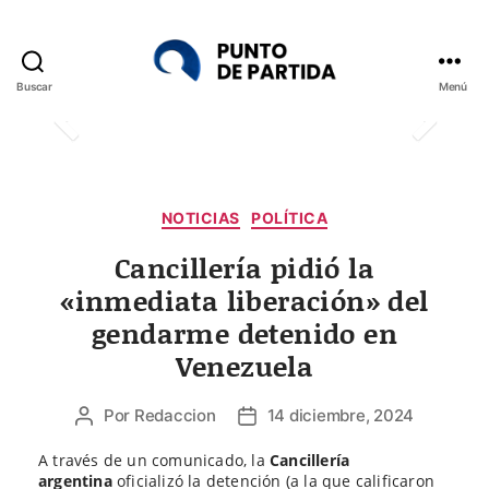
Buscar
Menú
Punto
de
Partida
Categorías
NOTICIAS
POLÍTICA
Cancillería pidió la
«inmediata liberación» del
gendarme detenido en
Venezuela
Por
Redaccion
14 diciembre, 2024
Autor
Fecha
de
de
A través de un comunicado, la
Cancillería
la
la
argentina
oficializó la detención (a la que calificaron
entrada
entrada