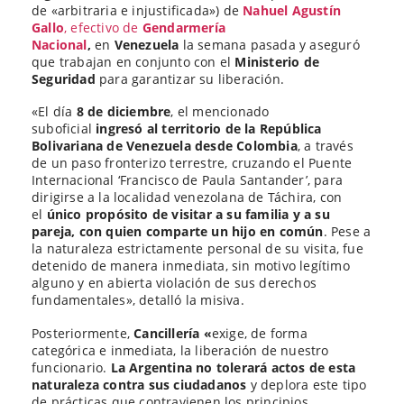
de «arbitraria e injustificada») de
Nahuel Agustín
Gallo
, efectivo de
Gendarmería
Nacional
,
en
Venezuela
la semana pasada y aseguró
que trabajan en conjunto con el
Ministerio de
Seguridad
para garantizar su liberación.
«El día
8 de diciembre
, el mencionado
suboficial
ingresó al territorio de la República
Bolivariana de Venezuela desde Colombia
, a través
de un paso fronterizo terrestre, cruzando el Puente
Internacional ‘Francisco de Paula Santander’, para
dirigirse a la localidad venezolana de Táchira, con
el
único propósito de visitar a su familia y a su
pareja, con quien comparte un hijo en común
. Pese a
la naturaleza estrictamente personal de su visita, fue
detenido de manera inmediata, sin motivo legítimo
alguno y en abierta violación de sus derechos
fundamentales», detalló la misiva.
Posteriormente,
Cancillería «
exige, de forma
categórica e inmediata, la liberación de nuestro
funcionario.
La Argentina no tolerará actos de esta
naturaleza contra sus ciudadanos
y deplora este tipo
de prácticas que contravienen los principios