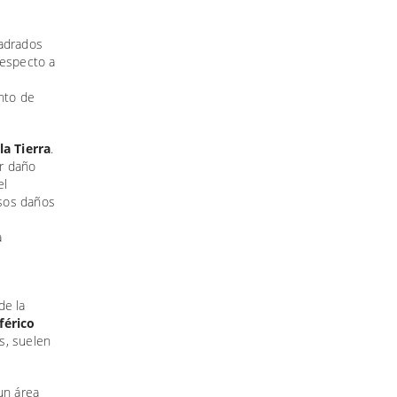
adrados
respecto a
unto de
a Tierra
.
er daño
el
esos daños
a
de la
férico
s, suelen
un área