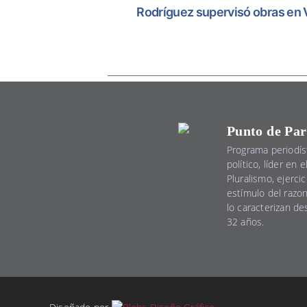
Rodríguez supervisó obras en Vi
Punto de Par
Programa periodís
político, líder en 
Pluralismo, ejercic
estímulo del razo
lo caracterizan d
32 años.