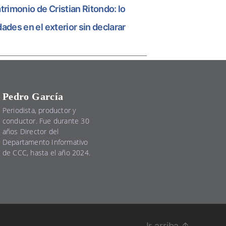
atrimonio de Cristian Ritondo: lo
ades en el exterior sin declarar
Pedro García
Periodista, productor y
conductor. Fue durante 30
años Director del
Departamento Informativo
de CCC, hasta el año 2024.
Ir arriba
↑