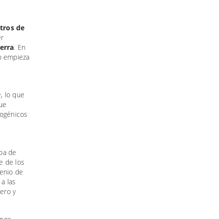
itros de
er
erra
. En
to empieza
e, lo que
que
pogénicos
apa de
e de los
venio de
 a las
ero y