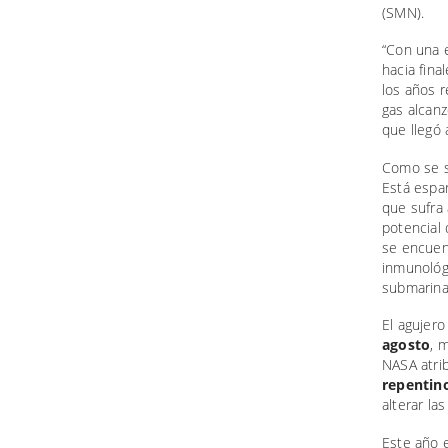
(SMN).
“Con una 
hacia fina
los años r
gas alcan
que llegó
Como se s
Está espa
que sufra
potencial
se encuent
inmunológi
submarina
El agujer
agosto
, 
NASA atri
repentin
alterar la
Este año e