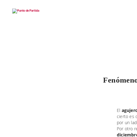
Punto
de
Partida
Fenómeno 
El
agujer
cierto es
por un lad
Por otro r
diciembr