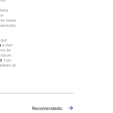
onos
rimera
 el
ante medio
 aerosoles
s que
s
a nivel
eros de
estacan
XI
. Esto
también de
→
Recomendado: