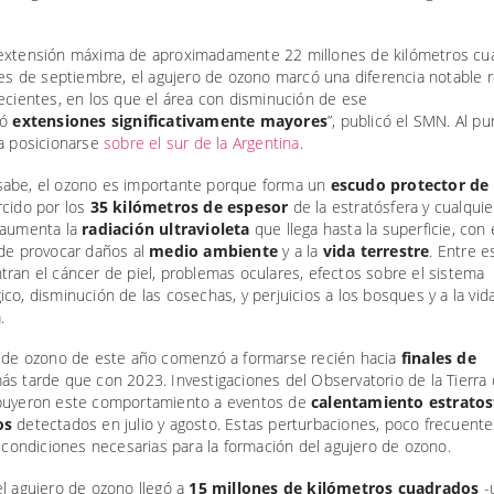
extensión máxima de aproximadamente 22 millones de kilómetros cu
les de septiembre, el agujero de ozono marcó una diferencia notable 
ecientes, en los que el área con disminución de ese
zó
extensiones significativamente mayores
”, publicó el SMN. Al p
 a posicionarse
sobre el sur de la Argentina
.
abe, el ozono es importante porque forma un
escudo protector de l
rcido por los
35 kilómetros de espesor
de la estratósfera y cualqui
 aumenta la
radiación ultravioleta
que llega hasta la superficie, con 
 de provocar daños al
medio ambiente
y a la
vida terrestre
. Entre 
ran el cáncer de piel, problemas oculares, efectos sobre el sistema
co, disminución de las cosechas, y perjuicios a los bosques y a la vid
.
o de ozono de este año comenzó a formarse recién hacia
finales de
más tarde que con 2023. Investigaciones del Observatorio de la Tierra 
buyeron este comportamiento a eventos de
calentamiento estratos
os
detectados en julio y agosto. Estas perturbaciones, poco frecuente
s condiciones necesarias para la formación del agujero de ozono.
l agujero de ozono llegó a
15 millones de kilómetros cuadrados
-