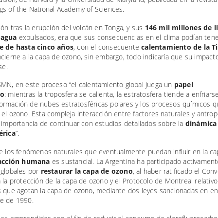
gs of the National Academy of Sciences.
ión tras la erupción del volcán en Tonga, y sus
146 mil millones de l
 agua
expulsados, era que sus consecuencias en el clima podían ten
e de hasta cinco años
, con el consecuente
calentamiento de la Ti
ncierne a la capa de ozono, sin embargo, todo indicaría que su impac
se.
SMN, en este proceso “el calentamiento global juega un
papel
co
: mientras la troposfera se calienta, la estratosfera tiende a enfriars
a formación de nubes estratosféricas polares y los procesos químicos 
el ozono. Esta compleja interacción entre factores naturales y antro
 importancia de continuar con estudios detallados sobre la
dinámica
érica
”.
de los fenómenos naturales que eventualmente puedan influir en la c
acción humana
es sustancial. La Argentina ha participado activament
 globales por
restaurar la capa de ozono
, al haber ratificado el Con
 la protección de la capa de ozono y el Protocolo de Montreal relativo
s que agotan la capa de ozono, mediante dos leyes sancionadas en en
e de 1990.