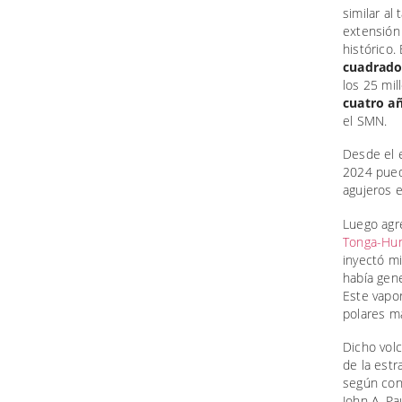
similar al
extensión
histórico.
cuadrado
los 25 mi
cuatro a
el SMN.
Desde el e
2024 pued
agujeros e
Luego agre
Tonga-Hun
inyectó mi
había gene
Este vapor
polares m
Dicho vol
de la estr
según conf
John A. Pa