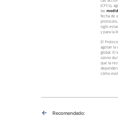
Las accio
(CFCs), ag
las
medid
fecha de e
protocolo,
siglo est
y para la 
El Protoco
agotan la 
global. El
ozono dur
que la re
dependerá 
cómo evolu
←
Recomendado: