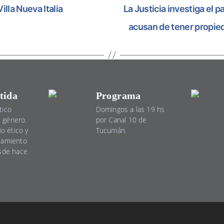
lla Nueva Italia
La Justicia investiga el p
acusan de tener propied
tida
Programa
tico
Domingos a las 19 hs
el género.
por Canal 10 de
io ético y
Tucumán.
namiento
esde hace