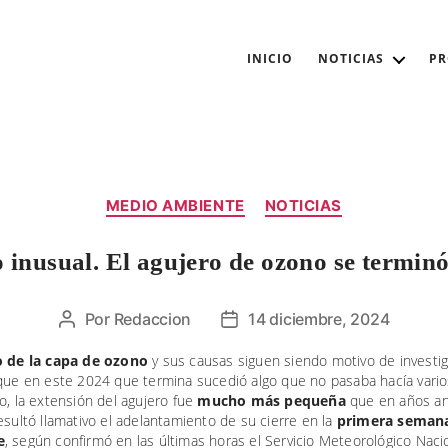
INICIO
NOTICIAS
P
Categorías
MEDIO AMBIENTE
NOTICIAS
inusual. El agujero de ozono se terminó
Por
Redaccion
14 diciembre, 2024
Autor
Fecha
de
de
o de la capa de ozono
y sus causas siguen siendo motivo de investig
la
la
 que en este 2024 que termina sucedió algo que no pasaba hacía vario
entrada
entrada
o, la extensión del agujero fue
mucho más pequeña
que en años an
esultó llamativo el adelantamiento de su cierre en la
primera seman
e
, según confirmó en las últimas horas el Servicio Meteorológico Naci