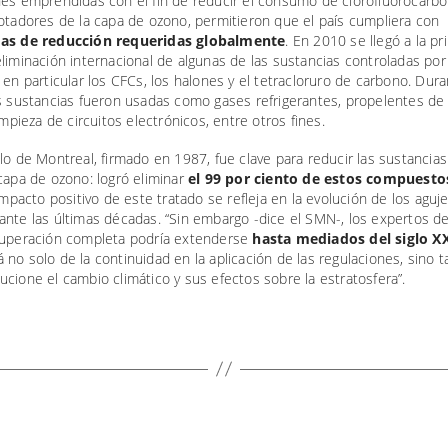
nes emprendidas con el fin de reducir el consumo de clorofluorocarb
otadores de la capa de ozono, permitieron que el país cumpliera con
as de reducción requeridas globalmente
. En 2010 se llegó a la p
liminación internacional de algunas de las sustancias controladas por
 en particular los CFCs, los halones y el tetracloruro de carbono. Dur
as sustancias fueron usadas como gases refrigerantes, propelentes de
limpieza de circuitos electrónicos, entre otros fines.
lo de Montreal, firmado en 1987, fue clave para reducir las sustancia
capa de ozono: logró eliminar
el 99 por ciento de estos compuesto
 impacto positivo de este tratado se refleja en la evolución de los aguj
ante las últimas décadas. “Sin embargo -dice el SMN-, los expertos d
cuperación completa podría extenderse
hasta mediados del siglo X
no solo de la continuidad en la aplicación de las regulaciones, sino 
cione el cambio climático y sus efectos sobre la estratosfera”.