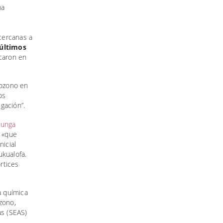
ma
s
cercanas a
 últimos
icaron en
 ozono en
os
gación”.
Hunga
 «que
nicial
ukualofa.
rtices
a química
zono,
as (SEAS)