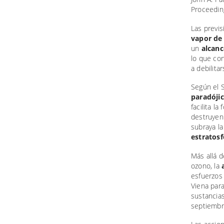
Proceedin
Las previs
vapor de
un
alcanc
lo que co
a debilitar
Según el 
paradóji
facilita l
destruyen 
subraya la
estratosf
Más allá 
ozono, la
esfuerzos
Viena para
sustancia
septiembr