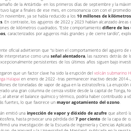
 tamaño de la Antártida- en los primeros días de septiembre y la máxi
 tuvo lugar a finales de ese mes, en consonancia con con el promedio
 En noviembre, ya se había reducido a los
10 millones de kilómetro
s
. En contraste, los agujeros de 2022 y 2023 habían alcanzado áreas 
llones de kilómetros cuadrados. “Este comportamiento
difiere de los
ños
, caracterizados por agujeros más grandes y de cierre tardío”, expl
nte oficial advirtieron que “si bien el comportamiento del agujero de
e interpretarse como una
señal alentadora
, las razones detrás de l
xcepcionalmente persistentes de los últimos años siguen bajo investi
garon que un factor clave ha sido la erupción del
volcán submarino 
ga Ha’apai
en enero de 2022 -tras permanecer inactivo desde 2014-,
llones de toneladas de vapor de agua en la estratosfera. La erupción i
rado una gran columna de ceniza visible desde la capital de Tonga, N
, al alterar el balance químico y térmico, podría haber contribuido a vó
ás fuertes, lo que favorece un
mayor agotamiento del ozono
.
cán emitió una
inyección de vapor y dióxido de azufre
que alteró l
atosfera, hasta provocar una pérdida del
7 por ciento
de la capa de o
irmó una investigación de la Escuela de Ingeniería y Ciencias Aplicad
ulson, de Harvard y la Universidad de Maryland, publicada en la revista