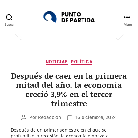
Buscar
Menú
Punto
de
Partida
Categorías
NOTICIAS
POLÍTICA
Después de caer en la primera
mitad del año, la economía
creció 3,9% en el tercer
trimestre
Por
Redaccion
16 diciembre, 2024
Autor
Fecha
de
de
Después de un primer semestre en el que se
la
la
profundizó la recesión, la economía empezó a
entrada
entrada