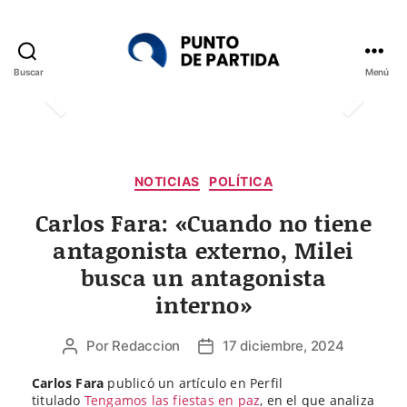
Buscar
Menú
Punto
de
Partida
Categorías
NOTICIAS
POLÍTICA
Carlos Fara: «Cuando no tiene
antagonista externo, Milei
busca un antagonista
interno»
Por
Redaccion
17 diciembre, 2024
Autor
Fecha
de
de
Carlos Fara
publicó un artículo en Perfil
la
la
titulado
Tengamos las fiestas en paz
, en el que analiza
entrada
entrada