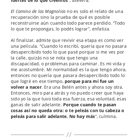
fuertes de lo que creemos”
, asevera.
El Camino de las Magnolias
no es solo el relato de una
recuperación sino la prueba de qué es posible
reconstruirse aún cuando todo parece perdido. “Todo
lo que te propongas, lo podés lograr”, enfatiza.
Al finalizar, admite que revivir esa etapa es como ver
una película. “Cuando lo escribí, quería que no pasara
desapercibido todo lo que pasé porque si me ves por
la calle, quizás no se nota que tengo una
discapacidad, o problemas para caminar. Es mi vida y
me acostumbré. Mi normalidad es la que tengo ahora,
entonces no quería que pasara desapercibido todo lo
que logré en ese tiempo,
porque para mí fue un
volver a nacer
. Era una Belén antes y ahora soy otra.
Entonces, miro para atrás y no puedo creer que haya
sido yo la que tuvo toda esa fuerza, esa voluntad, esas
ganas de salir adelante.
Porque cuando te pasan
cosas así no queda otra: o te peleás con tu cabeza o
peleás para salir adelante. No hay más
”, culmina.