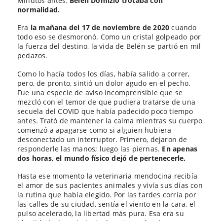
Minutos antes,
Belén Domizio trotaba con
normalidad.
Era
la mañana del 17 de noviembre de 2020
cuando
todo eso se desmoronó. Como un cristal golpeado por
la fuerza del destino, la vida de Belén se partió en mil
pedazos.
Como lo hacía todos los días, había salido a correr,
pero, de pronto, sintió un dolor agudo en el pecho.
Fue una especie de aviso incomprensible que se
mezcló con el temor de que pudiera tratarse de una
secuela del COVID que había padecido poco tiempo
antes. Trató de mantener la calma mientras su cuerpo
comenzó a apagarse como si alguien hubiera
desconectado un interruptor. Primero, dejaron de
responderle las manos; luego las piernas.
En apenas
dos horas, el mundo físico dejó de pertenecerle.
Hasta ese momento la veterinaria mendocina recibía
el amor de sus pacientes animales y vivía sus días con
la rutina que había elegido. Por las tardes corría por
las calles de su ciudad, sentía el viento en la cara, el
pulso acelerado, la libertad más pura. Esa era su