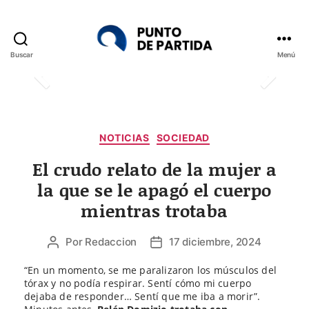
Buscar
Menú
Punto
de
Partida
Categorías
NOTICIAS
SOCIEDAD
El crudo relato de la mujer a
la que se le apagó el cuerpo
mientras trotaba
Por
Redaccion
17 diciembre, 2024
Autor
Fecha
de
de
“En un momento, se me paralizaron los músculos del
la
la
tórax y no podía respirar. Sentí cómo mi cuerpo
entrada
entrada
dejaba de responder… Sentí que me iba a morir”.