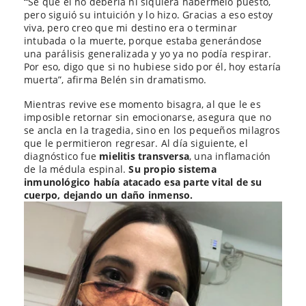
“
Sé que él no debería ni siquiera habérmelo puesto,
pero siguió su intuición y lo hizo. Gracias a eso estoy
viva, pero creo que mi destino era o terminar
intubada o la muerte, porque estaba generándose
una parálisis generalizada y yo ya no podía respirar.
Por eso, digo que si no hubiese sido por él, hoy estaría
muerta”, afirma Belén sin dramatismo.
Mientras revive ese momento bisagra, al que le es
imposible retornar sin emocionarse, asegura que no
se ancla en la tragedia, sino en los pequeños milagros
que le permitieron regresar. Al día siguiente, el
diagnóstico fue
mielitis transversa
, una inflamación
de la médula espinal.
Su propio sistema
inmunológico había atacado esa parte vital de su
cuerpo, dejando un daño inmenso.