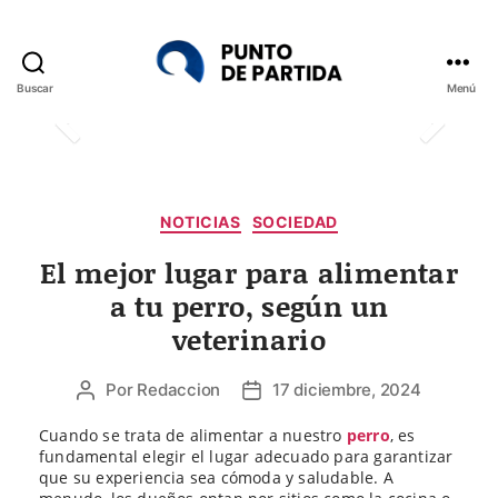
Buscar
Menú
Punto
de
Partida
Categorías
NOTICIAS
SOCIEDAD
El mejor lugar para alimentar
a tu perro, según un
veterinario
Por
Redaccion
17 diciembre, 2024
Autor
Fecha
de
de
Cuando se trata de alimentar a nuestro
perro
, es
la
la
fundamental elegir el lugar adecuado para garantizar
entrada
entrada
que su experiencia sea cómoda y saludable. A