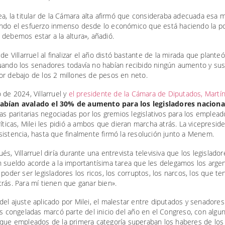
ea, la titular de la Cámara alta afirmó que consideraba adecuada esa 
ndo el esfuerzo inmenso desde lo económico que está haciendo la po
debemos estar a la altura», añadió.
 de Villarruel al finalizar el año distó bastante de la mirada que plant
uando los senadores todavía no habían recibido ningún aumento y sus
or debajo de los 2 millones de pesos en neto.
 de 2024, Villarruel y
el presidente de la Cámara de Diputados, Martí
abían avalado el 30% de aumento para los legisladores naciona
las paritarias negociadas por los gremios legislativos para los emplead
ríticas, Milei les pidió a ambos que dieran marcha atrás. La vicepresid
istencia, hasta que finalmente firmó la resolución junto a Menem.
és, Villarruel diría durante una entrevista televisiva que los legislado
 sueldo acorde a la importantísima tarea que les delegamos los argen
 poder ser legisladores los ricos, los corruptos, los narcos, los que t
rás. Para mí tienen que ganar bien».
el ajuste aplicado por Milei, el malestar entre diputados y senadore
as congeladas marcó parte del inicio del año en el Congreso, con algu
 que empleados de la primera categoría superaban los haberes de los