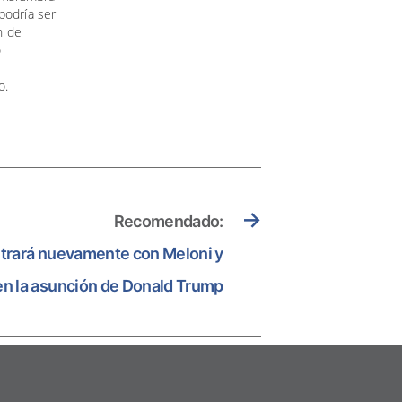
podría ser
n de
o
o.
→
Recomendado:
ntrará nuevamente con Meloni y
en la asunción de Donald Trump