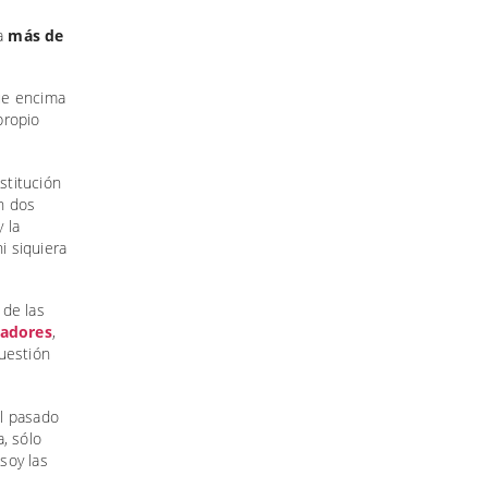
 a
más de
que encima
propio
stitución
on dos
 la
i siquiera
 de las
nadores
,
uestión
il pasado
, sólo
soy las