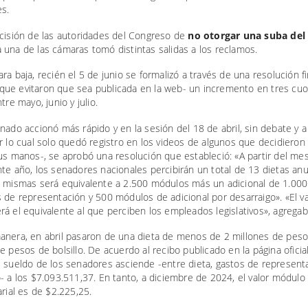
es.
ecisión de las autoridades del Congreso de
no otorgar una suba del
 una de las cámaras tomó distintas salidas a los reclamos.
ra baja, recién el 5 de junio se formalizó a través de una resolución 
ue evitaron que sea publicada en la web- un incremento en tres cuo
tre mayo, junio y julio.
nado accionó más rápido y en la sesión del 18 de abril, sin debate y 
r lo cual solo quedó registro en los videos de algunos que decidieron
sus manos-, se aprobó una resolución que estableció: «A partir del m
te año, los senadores nacionales percibirán un total de 13 dietas an
s mismas será equivalente a 2.500 módulos más un adicional de 1.00
 de representación y 500 módulos de adicional por desarraigo». «El va
á el equivalente al que perciben los empleados legislativos», agregaba
anera, en abril pasaron de una dieta de menos de 2 millones de peso
e pesos de bolsillo. De acuerdo al recibo publicado en la página oficia
l sueldo de los senadores asciende -entre dieta, gastos de represent
- a los $7.093.511,37. En tanto, a diciembre de 2024, el valor módulo 
arial es de $2.225,25.