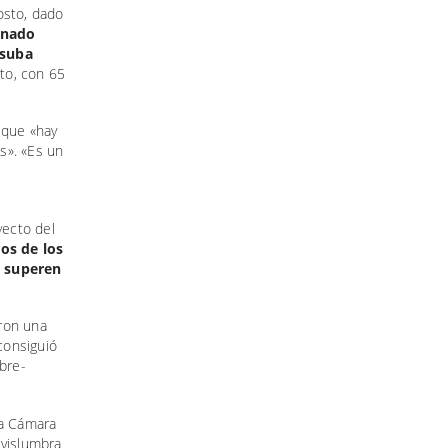
osto, dado
enado
 suba
to, con 65
 que «hay
s». «Es un
yecto del
dos de los
o superen
eron una
consiguió
bre-
la Cámara
 vislumbra