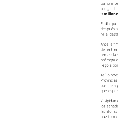
torno al t
«enganchad
9 millone
El día que
después s
Milei desd
Ante la fi
del entrer
temas: la 
prórroga 
llegó a po
Así lo rev
Provincias
porque a p
que espero
Y rápidam
los senado
facilito l
que toma 