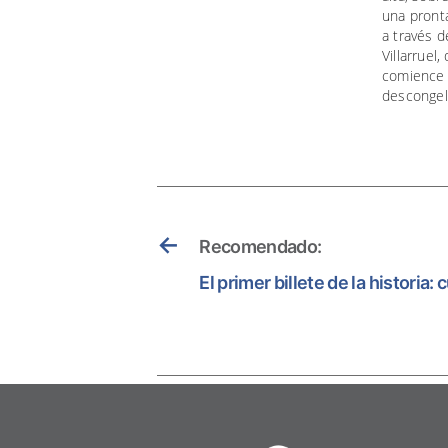
una pronta
a través 
Villarruel
comience e
descongel
←
Recomendado:
El primer billete de la historia