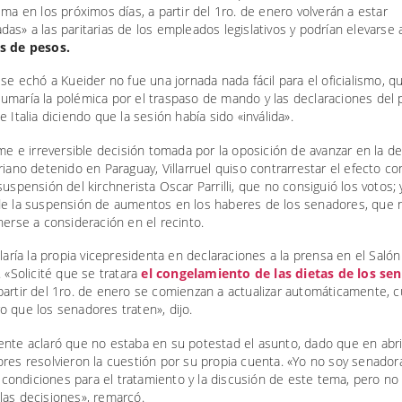
ema en los próximos días, a partir del 1ro. de enero volverán a estar
as» a las paritarias de los empleados legislativos y podrían elevarse
s de pesos.
 se echó a Kueider no fue una jornada nada fácil para el oficialismo, 
umaría la polémica por el traspaso de mando y las declaraciones del 
e Italia diciendo que la sesión había sido «inválida».
rme e irreversible decisión tomada por la oposición de avanzar en la de
riano detenido en Paraguay, Villarruel quiso contrarrestar el efecto c
suspensión del kirchnerista Oscar Parrilli, que no consiguió los votos; y
de la suspensión de aumentos en los haberes de los senadores, que n
nerse a consideración en el recinto.
elaría la propia vicepresidenta en declaraciones a la prensa en el Salón
. «Solicité que se tratara
el congelamiento de las dietas de los se
artir del 1ro. de enero se comienzan a actualizar automáticamente, c
 que los senadores traten», dijo.
ente aclaró que no estaba en su potestad el asunto, dado que en abr
res resolvieron la cuestión por su propia cuenta. «Yo no soy senadora
as condiciones para el tratamiento y la discusión de este tema, pero no 
las decisiones», remarcó.