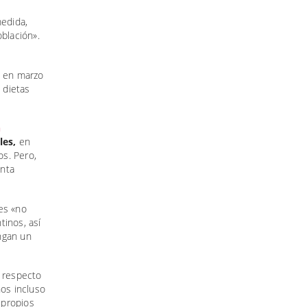
medida,
blación».
eó en marzo
 dietas
n
les,
en
os. Pero,
enta
res «no
tinos, así
engan un
s respecto
nos incluso
 propios