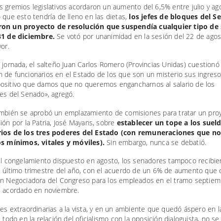
 gremios legislativos acordaron un aumento del 6,5% entre julio y ag
 que esto tendría de lleno en las dietas,
los jefes de bloques del S
ron un proyecto de resolución que suspendía cualquier tipo de
31 de diciembre.
Se votó por unanimidad en la sesión del 22 de agos
vor.
 jornada, el salteño Juan Carlos Romero (Provincias Unidas) cuestionó
 de funcionarios en el Estado de los que son un misterio sus ingreso
ositivo que damos que no queremos engancharnos al salario de los
es del Senado», agregó.
ambién se aprobó un emplazamiento de comisiones para tratar un pro
ión por la Patria, José Mayans, sobre
establecer un tope a los suel
rios de los tres poderes del Estado (con remuneraciones que n
os mínimos, vitales y móviles).
Sin embargo, nunca se debatió.
del congelamiento dispuesto en agosto, los senadores tampoco recibi
l último trimestre del año, con el acuerdo de un 6% de aumento que 
ón Negociadora del Congreso para los empleados en el tramo septiem
, acordado en noviembre.
es extraordinarias a la vista, y en un ambiente que quedó áspero en 
e todo en la relación del oficialismo con la oposición dialoguista, no se