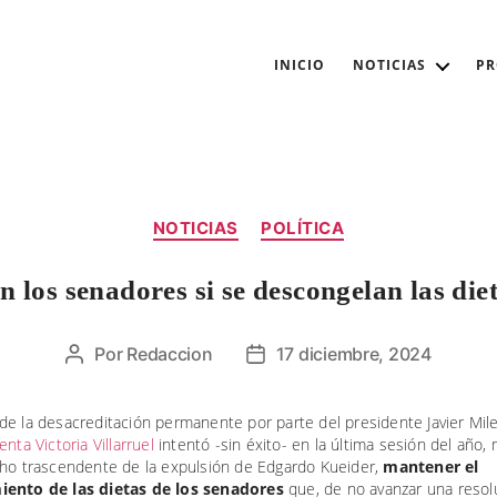
INICIO
NOTICIAS
P
Categorías
NOTICIAS
POLÍTICA
 los senadores si se descongelan las diet
Por
Redaccion
17 diciembre, 2024
Autor
Fecha
de
de
la
la
e la desacreditación permanente por parte del presidente Javier Mile
entrada
entrada
enta Victoria Villarruel
intentó -sin éxito- en la última sesión del año,
cho trascendente de la expulsión de Edgardo Kueider,
mantener el
ento de las dietas de los senadores
que, de no avanzar una resol