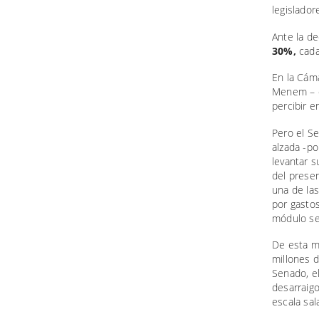
legislador
Ante la d
30%,
cada
En la Cáma
Menem – q
percibir en
Pero el Se
alzada -po
levantar 
del presen
una de la
por gastos
módulo ser
De esta m
millones d
Senado, e
desarraigo
escala sal