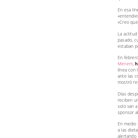
En esa lín
«entendie
«Creo que 
La actitud
pasado, c
estaban p
En febrero
Menem
,
h
línea con 
ante las c
mostró res
Días despu
reciben un
solo van a
sponsor at
En medio d
a las diet
alertando