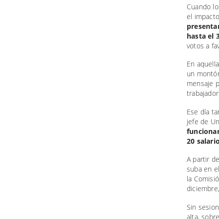
Cuando los
el impacto
presenta
hasta el 
votos a fa
En aquella
un montón
mensaje p
trabajador
Ese día t
jefe de Un
funciona
20 salari
A partir 
suba en e
la Comisi
diciembre
Sin sesion
alta, sobr