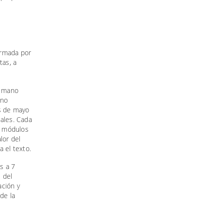
firmada por
tas, a
a mano
 no
es de mayo
uales. Cada
0 módulos
lor del
 el texto.
s a 7
l del
ación y
de la