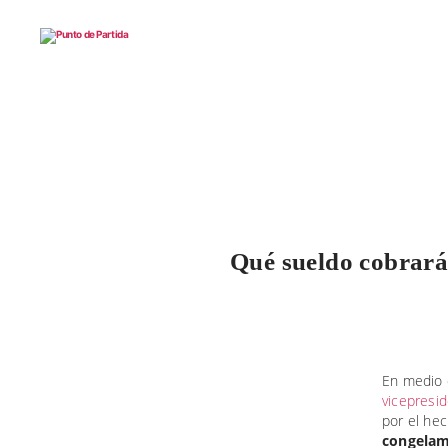
Punto
de
Partida
Qué sueldo cobrarán
En medio d
vicepresid
por el he
congelami