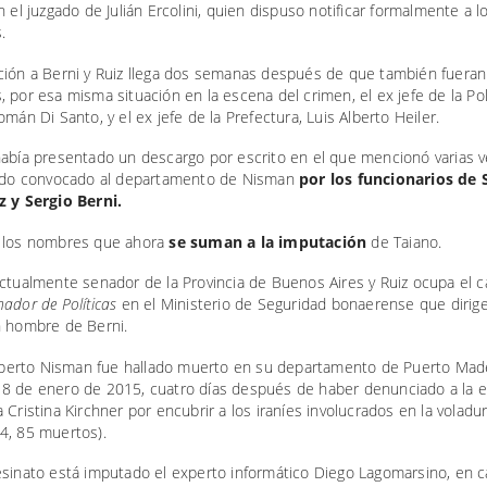
n el juzgado de Julián Ercolini, quien dispuso notificar formalmente a l
.
ción a Berni y Ruiz llega dos semanas después de que también fueran
 por esa misma situación en la escena del crimen, el ex jefe de la Pol
omán Di Santo, y el ex jefe de la Prefectura, Luis Alberto Heiler.
había presentado un descargo por escrito en el que mencionó varias 
sido convocado al departamento de Nisman
por los funcionarios de
z y Sergio Berni.
 los nombres que ahora
se suman a la imputación
de Taiano.
ctualmente senador de la Provincia de Buenos Aires y Ruiz ocupa el c
ador de Políticas
en el Ministerio de Seguridad bonaerense que dirige 
n hombre de Berni.
 Alberto Nisman fue hallado muerto en su departamento de Puerto Mad
8 de enero de 2015, cuatro días después de haber denunciado a la 
 Cristina Kirchner por encubrir a los iraníes involucrados en la voladur
4, 85 muertos).
esinato está imputado el experto informático Diego Lagomarsino, en c