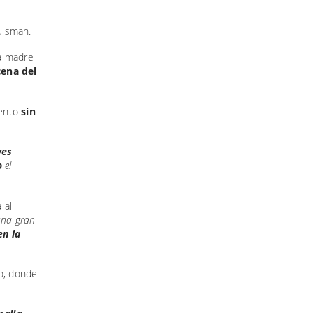
Nisman.
la madre
ena del
mento
sin
ves
o
el
 al
 una gran
en la
o, donde