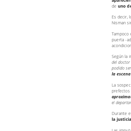
aparecie
de
uno de
Es decir, 
Nisman s
Tampoco d
puerta -ad
acondicio
Según la 
del doctor
podido se
la escena
La sospec
prefectos 
aproximad
el depart
Durante e
la justic
Las imputa