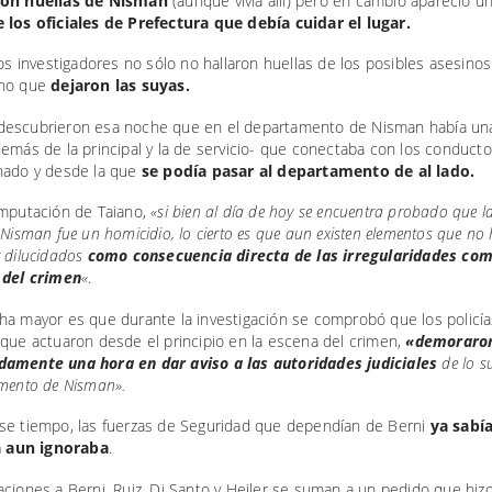
ron huellas de Nisman
(aunque vivía allí) pero en cambio apareció un
 los oficiales de Prefectura que debía cuidar el lugar.
los investigadores no sólo no hallaron huellas de los posibles asesino
ino que
dejaron las suyas.
escubrieron esa noche que en el departamento de Nisman había una
emás de la principal y la de servicio- que conectaba con los conducto
nado y desde la que
se podía pasar al departamento de al lado.
imputación de Taiano,
«si bien al día de hoy se encuentra probado que l
 Nisman fue un homicidio, lo cierto es que aun existen elementos que no
r dilucidados
como consecuencia directa de las irregularidades co
 del crimen
«
.
ha mayor es que durante la investigación se comprobó que los policía
que actuaron desde el principio en la escena del crimen,
«demoraro
amente una hora en dar aviso a las autoridades judiciales
de lo s
amento de Nisman».
se tiempo, las fuerzas de Seguridad que dependían de Berni
ya sabí
ia aun ignoraba
.
ciones a Berni, Ruiz, Di Santo y Heiler se suman a un pedido que hiz