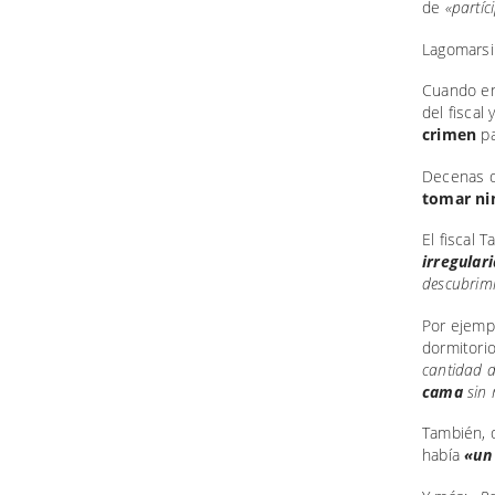
de
«partíc
Lagomarsi
Cuando en
del fiscal
crimen
p
Decenas d
tomar ni
El fiscal 
irregular
descubrimi
Por ejempl
dormitori
cantidad d
cama
sin 
También, 
había
«un