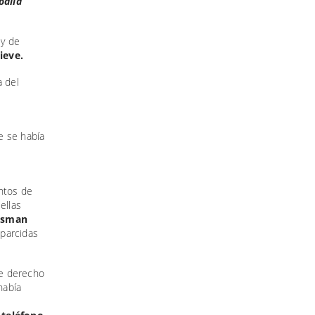
oalla
 y de
ieve.
a del
e se había
entos de
ellas
isman
sparcidas
ue derecho
 había