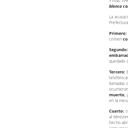
Y más:
«Pe
blanca c
La acusaci
Prefectura
Primero:
crimen
co
Segundo:
embarra
quedado c
Tercero:
telefónica
llamadas 
ocurriero
muerto,
y
en la mes
Cuarto:
c
al Minister
hecho abri