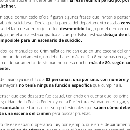
o oficial sobre la muerte de Nisman.
En esa reunión participó, por
Kirchner.
n aquel comunicado oficial figuran algunas frases que invitan a pensar
ababa de suicidarse. Decía que la puerta del departamento estaba
cerr
ta del lado de adentro (esto fue
desmentido
luego por el cerrajero q
a); y que el arma estaba
«junto»
al cuerpo. Falso, estaba
debajo de él
imposible para un escenario de suicidio.
dos los manuales de Criminalística indican que en una escena del cr
como un departamento, no debe haber más de 6 u 8 personas recogi
en el departamento de Nisman hubo esa noche
más de 80, según c
ente.
a de Taiano ya identificó a
83 personas,
una por una, con nombre y 
a mayoría
no tenía ninguna función específica
que cumplir allí.
 pensar que ese desastre fue casual, teniendo en cuenta que los princi
eguridad, de la Policía Federal y de la Prefectura estaban en el lugar, 
escontado
que todos ellos son profesionales que
saben cómo debe
da una escena del crimen
para buscar pruebas.
ado de ese espanto operativo fue, por ejemplo, que en el departamen