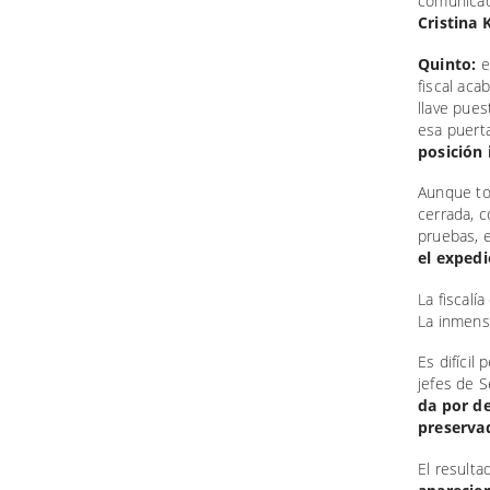
comunicad
Cristina 
Quinto:
e
fiscal ac
llave pues
esa puert
posición 
Aunque to
cerrada, 
pruebas, 
el expedi
La fiscalí
La inmens
Es difícil
jefes de S
da por d
preserva
El result