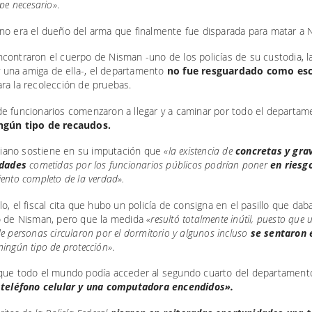
ipe necesario»
.
no era el dueño del arma que finalmente fue disparada para matar a 
contraron el cuerpo de Nisman -uno de los policías de su custodia, 
 y una amiga de ella-, el departamento
no fue resguardado como esc
ara la recolección de pruebas.
e funcionarios comenzaron a llegar y a caminar por todo el departa
ngún tipo de recaudos.
Taiano sostiene en su imputación que
«la existencia de
concretas y gra
idades
cometidas por los funcionarios públicos podrían poner
en riesg
ento completo de la verdad».
o, el fiscal cita que hubo un policía de consigna en el pasillo que daba
o de Nisman, pero que la medida
«resultó totalmente inútil, puesto que
e personas circularon por el dormitorio y algunos incluso
se sentaron 
ningún tipo de protección»
.
que todo el mundo podía acceder al segundo cuarto del departament
 teléfono celular y una computadora encendidos».