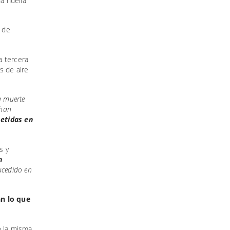
a huella
s de
 tercera
s de aire
a muerte
 han
metidas en
s y
n
ucedido en
an lo que
o la misma