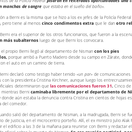
ritos de la Policía Federal
pisaron en reiteradas oportunidades una t
on manchas de sangre
que estaba en el sueño del baño».
ón a Berni es la misma que se hizo a los ex jefes de la Policía Federal
, pero tiene al menos
cinco condimentos extra
que le dan
otro rel
Berni era el superior de los otros funcionarios, que fueron a la escen
n más subalternos
luego de que Berni los convocara.
el propio Berni llegó al departamento de Nisman
con los pies
dos,
porque arribó a Puerto Madero desde su campo en Zárate, dond
on el auto en un camino de tierra.
Berni declaró como testigo haber tenido
«un par»
de comunicaciones
s con la presidenta Cristina Kirchner, aunque luego los entrecruzami
oficiales determinaron que
las comunicaciones fueron 31
.
Cinco de 
n mientras Berni
caminaba libremente por el departamento de N
 donde aún estaba la denuncia contra Cristina en cientos de hojas e
a del comedor.
uando salió del departamento de Nisman, a la madrugada, Berni se f
io de Justicia, en el microcentro porteño. Allí, el ex ministro Julio Alak
r el edificio a las 3 de la mañana para reunirse con Berni y redactar el