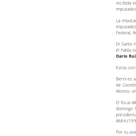
recibida e
imputados
La imputa
imputados,
Federal, R
Di Santo 
él había 
Darío Rui
Estos son
Berni es a
de
Coordin
Alonso, u
El fiscal
domingo 1
presidenta
AMIA (199
Por su as