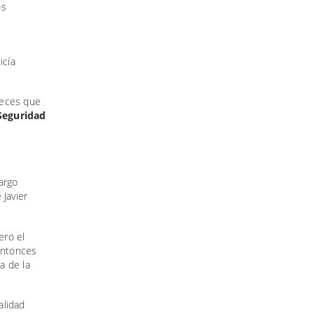
os
icía
veces que
 Seguridad
argo
Javier
ero el
entonces
a de la
alidad