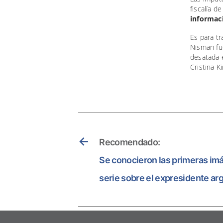
fiscalía d
informaci
Es para tr
Nisman fue
desatada e
Cristina K
←
Recomendado:
Se conocieron las primeras i
serie sobre el expresidente ar