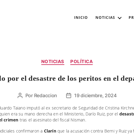
INICIO
NOTICIAS
P
Categorías
NOTICIAS
POLÍTICA
o por el desastre de los peritos en el d
Por
Redaccion
19 diciembre, 2024
Autor
Fecha
de
de
Eduardo Taiano imputó al ex secretario de Seguridad de Cristina Kirchne
la
la
 quien era su mano derecha en el Ministerio, Darío Ruiz, por el
desast
entrada
entrada
el crimen
tras el asesinato del fiscal Nisman.
udiciales confirmaron a
Clarín
que la acusación contra Berni y Ruiz ya 