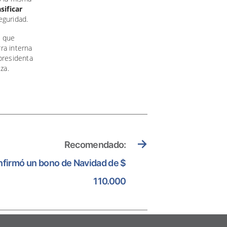
sificar
eguridad.
: que
ra interna
presidenta
za.
→
Recomendado:
nfirmó un bono de Navidad de $
110.000