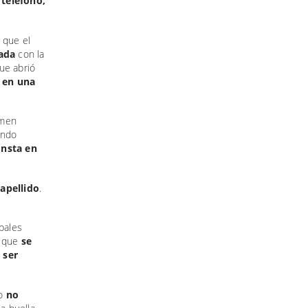
 teléfono,
 que el
ada
con la
ue abrió
, en una
imen
endo
onsta en
apellido
.
pales
y que
se
 ser
to
no