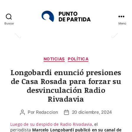
Buscar
Menú
Punto
de
Partida
Categorías
NOTICIAS
POLÍTICA
Longobardi enunció presiones
de Casa Rosada para forzar su
desvinculación Radio
Rivadavia
Por
Redaccion
20 diciembre, 2024
Autor
Fecha
de
de
Luego de su despido de Radio Rivadavia
, el
la
la
periodista
Marcelo Longobardi publicó en su canal de
entrada
entrada