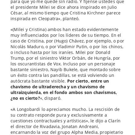
para que yo me quede sin radio. Y fíjense ustedes que
el presidente Milei se dice ahora inspirado en Julio
César, al mismo tiempo que Cristina Kirchner parece
inspirada en Cleopatra», planteó.
«(Milei y Cristina) ambos han estado evidentemente
muy influenciados por los líderes de su tiempo. En el
caso de Cristina, por (Hugo) Chávez, por ejemplo, o por
Nicolás Maduro, o por Vladimir Putin, o por los chinos,
o incluso hasta por los iraníes. Milei por Donald
Trump, por el siniestro Viktor Orbán, de Hungría, por
los oscurantistas de Vox. Incluso por un personaje
bastante siniestro, Nayib Bukele, que montado sobre
un éxito contra las pandillas, se está volviendo un
autócrata bastante visible.
Por cierto, entre un
chavismo de ultraderecha y un chavismo de
ultraizquierda, en el fondo ambos son chavismos,
¿no es cierto?
«, disparó.
«A Longobardi lo apreciamos mucho. La rescisión de
su contrato responde pura y exclusivamente a
cuestiones contractuales y artísticas», le dijo a Clarín
el director de Rivadavia, Jonatan Andreani,
encarnando la voz del grupo Alpha Media, propietario