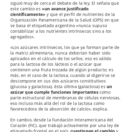
siguió muy de cerca el debate de la ley. El señala que
este cambio es
«un avance justificado
científicamente»
y que el perfil de nutrientes de la
Organización Panamericana de la Salud (OPS) en que
se basa el etiquetado argentino «nunca supuso
contabilizar a los nutrientes intrínsecos sino a los
agregados».
«Los azúcares intrínsecos, los que ya forman parte de
la matriz alimentaria, nunca deberían haber sido
aplicados en el cálculo de los sellos; eso es válido
para la lactosa de los lácteos o el azúcar que
contienen una fruta trozada de algún producto; es
más, en el caso de la lactosa, cuando al digerirse se
descompone en sus dos azúcares constitutivos
(glucosa y galactosa), ésta última (galactosa) es
un
azúcar que cumple funciones importantes
como
parte estructural de membranas de células nerviosas,
eso incluso más allá del rol de la lactosa como
favorecedora de la absorción de calcio», explica.
En cambio, desde la Fundación Interamericana del
Corazón (FIC), que trabajó activamente por una ley de
etiquetado frontal en el país,
cuestionan el cambio
y