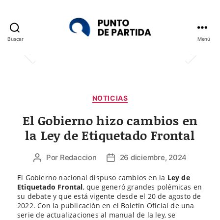
Buscar
Menú
Punto
de
Partida
Categorías
NOTICIAS
El Gobierno hizo cambios en
la Ley de Etiquetado Frontal
Por
Redaccion
26 diciembre, 2024
Autor
Fecha
de
de
El Gobierno nacional dispuso cambios en la
Ley de
la
la
Etiquetado Frontal
, que generó grandes polémicas en
entrada
entrada
su debate y que está vigente desde el 20 de agosto de
2022. Con la publicación en el Boletín Oficial de una
serie de actualizaciones al manual de la ley, se