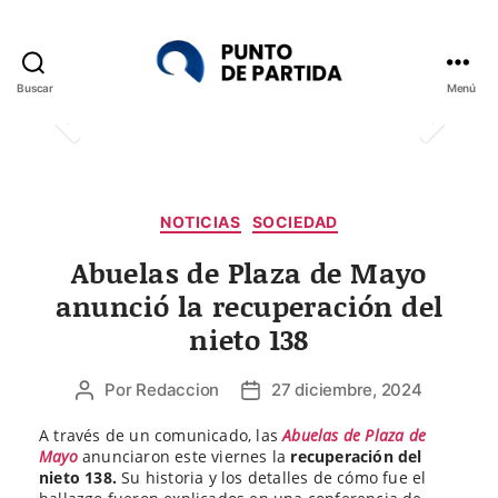
Buscar
Menú
Punto
de
Partida
Categorías
NOTICIAS
SOCIEDAD
Abuelas de Plaza de Mayo
anunció la recuperación del
nieto 138
Por
Redaccion
27 diciembre, 2024
Autor
Fecha
de
de
A través de un comunicado, las
Abuelas de Plaza de
la
la
Mayo
anunciaron este viernes la
recuperación del
entrada
entrada
nieto 138.
Su historia y los detalles de cómo fue el