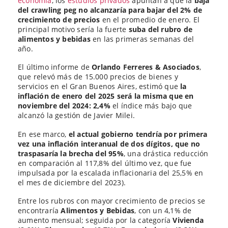
economía
, los
estudios privados
apuntan a que la
baja
del crawling peg no alcanzaría para bajar del 2% de
crecimiento de precios
en el promedio de enero. El
principal motivo sería la fuerte
suba del rubro de
alimentos y bebidas
en las primeras semanas del
año.
El último informe de
Orlando Ferreres & Asociados
,
que relevó más de 15.000 precios de bienes y
servicios en el Gran Buenos Aires, estimó que
la
inflación de enero del 2025 será la misma que en
noviembre del 2024: 2,4%
el índice más bajo que
alcanzó la gestión de Javier Milei.
En ese marco,
el actual gobierno tendría por primera
vez una inflación interanual de dos dígitos, que no
traspasaría la brecha del 95%
, una drástica reducción
en comparación al 117,8% del último vez, que fue
impulsada por la escalada inflacionaria del 25,5% en
el mes de diciembre del 2023).
Entre los rubros con mayor crecimiento de precios se
encontraría
Alimentos y Bebidas
, con un 4,1% de
aumento mensual; seguida por la categoría
Vivienda