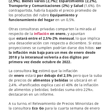
(2,9%), Bienes varios (2,7%); Esparcimiento (2,2%),
Transporte y Comunicaciones (2%) y Salud
(1,6%). En
contrapartida, habría bajado el precio promedio de
los productos del rubro
Equipamiento y
funcionamiento del hogar
en un 0,5%.
Otras consultoras privadas comparten la mirada al
respecto de la
inflación
en enero,
y apuntan
que
estará entre el 2,5%-2% mensual
, lo que implica
una desaceleración con respecto a diciembre. Si estas
proyecciones se cumplen podrían darse dos hitos:
ser
la inflación más baja para un mes de enero desde
2018 y la interanual volvería a dos dígitos por
primera vez desde octubre de 2022.
La consultora
lcg
estimó que la inflación
de
enero
estará
por debajo del 2,5%
pero que la suba
de precios de
alimentos y bebidas
se ubicará en el
2,4%. «Panificados explica casi el 40% de la inflación
de alimentos y bebidas; bebidas suma otro 22%»,
destacaron en un informe.
A su turno, el Relevamiento de Precios Minoristas de
la consultora
Eco Go
para la cuarta semana de enero