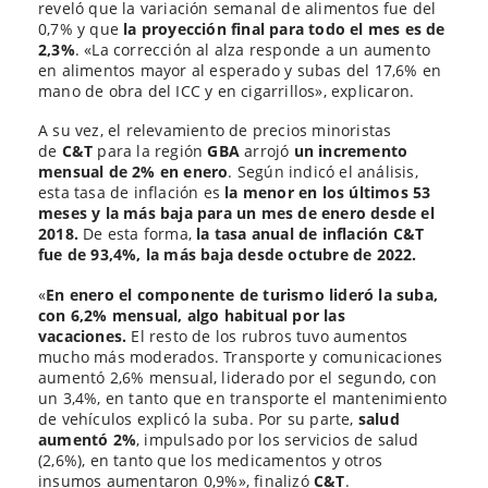
reveló que la variación semanal de alimentos fue del
0,7% y que
la proyección final para todo el mes es de
2,3%
. «La corrección al alza responde a un aumento
en alimentos mayor al esperado y subas del 17,6% en
mano de obra del ICC y en cigarrillos», explicaron.
A su vez, el relevamiento de precios minoristas
de
C&T
para la región
GBA
arrojó
un incremento
mensual de 2% en enero
. Según indicó el análisis,
esta tasa de inflación es
la menor en los últimos 53
meses y la más baja para un mes de enero desde el
2018.
De esta forma,
la tasa anual de inflación C&T
fue de 93,4%, la más baja desde octubre de 2022.
«
En enero el componente de turismo lideró la suba,
con 6,2% mensual, algo habitual por las
vacaciones.
El resto de los rubros tuvo aumentos
mucho más moderados. Transporte y comunicaciones
aumentó 2,6% mensual, liderado por el segundo, con
un 3,4%, en tanto que en transporte el mantenimiento
de vehículos explicó la suba. Por su parte,
salud
aumentó 2%
, impulsado por los servicios de salud
(2,6%), en tanto que los medicamentos y otros
insumos aumentaron 0,9%», finalizó
C&T
.