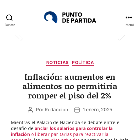
Buscar
Menú
Punto
de
Partida
Categorías
NOTICIAS
POLÍTICA
Inflación: aumentos en
alimentos no permitiría
romper el piso del 2%
Por
Redaccion
1 enero, 2025
Autor
Fecha
de
de
Mientras el Palacio de Hacienda se debate entre el
la
la
desafío de
anclar los salarios para controlar la
entrada
entrada
inflación
o liberar paritarias para reactivar la