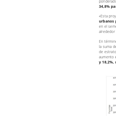
ponderad
34,8% par
«Esta pro
urbanos 
en el sem
alrededor 
En término
la suma de
de estrat
aumento 
y 18,2%,