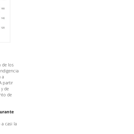
n de los
indigencia
 a
 partir
 y de
ento de
durante
a casi la