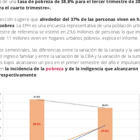
o de una
tasa de pobreza de 38,8% para el tercer trimestre de 2
a el cuarto trimestre».
yección sugiere que
alrededor del 37% de las personas viven en 
pobres
. La EPH es una encuesta representativa de una población ur
estre de referencia se estimó en 29,6 millones de personas lo que im
de 11 millones viven en hogares urbanos pobres», explica el informe.
s semestrales, las diferencias entre la variación de la canasta y la var
l ingreso familiar y entre la variación de la CBA y la variación de la su
os bajos alcanzaron un pico en el primer semestre del año e impulsar
en
la incidencia de la
pobreza
y de la indigencia que alcanzaron
 respectivamente
.