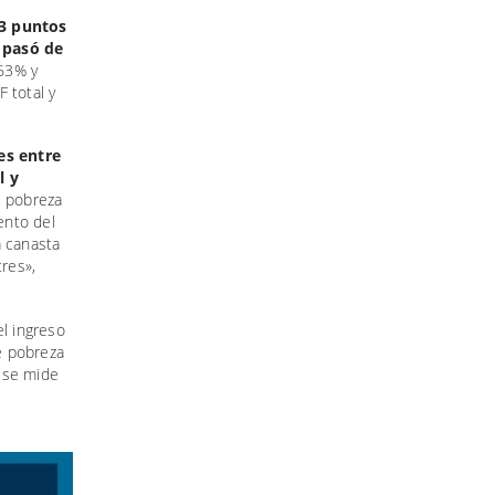
 3 puntos
 pasó de
163% y
 total y
es entre
l y
e pobreza
ento del
a canasta
tres»,
el ingreso
e pobreza
 se mide