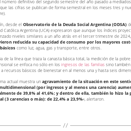
l número definitivo del segundo semestre del año pasado a mediado
que las cifras se publican de forma semestral en los meses tres y nu
e).
rín, desde el
Observatorio de la Deuda Social Argentina (ODSA)
de
ad Católica Argentina (UCA) expresaron que aunque los índices proye
nzado niveles similares a un año atrás en el tercer trimestre de 2024
vieron reducida su capacidad de consumo por los mayores cost
 básicos
como luz, agua, gas y transporte, entre otros.
ia de la línea que traza la canasta básica total, la medición de la pobre
nsional se enfoca no sólo en los
ingresos de las familias
sino también 
 a recursos básicos de bienestar en al menos una y hasta seis dimen
ama actual muestra un
agravamiento de la situación en este sentid
multidimensional (por ingresos y al menos una carencia) aume
lmente de 39,8% al 41,6%; y dentro de ella, también lo hizo la
al (3 carencias o más): de 22,4% a 23,9%
«, alertaron.