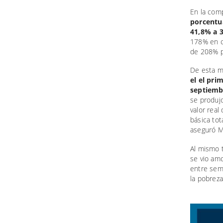
En la com
porcentu
41,8% a 
178% en c
de 208% pa
De esta ma
el el pri
septiemb
se produj
valor real
básica tot
aseguró M
Al mismo t
se vio am
entre sem
la pobreza