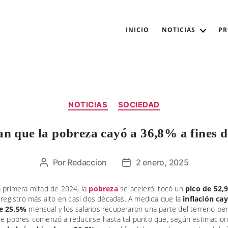
INICIO
NOTICIAS
P
Categorías
NOTICIAS
SOCIEDAD
n que la pobreza cayó a 36,8% a fines 
Por
Redaccion
2 enero, 2025
Autor
Fecha
de
de
la
la
a primera mitad de 2024, la
pobreza
se aceleró, tocó un
pico de 52,
 registro más alto en casi dos décadas. A medida que la
inflación ca
entrada
entrada
de 25,5%
mensual y los salarios recuperaron una parte del terreno per
de pobres comenzó a reducirse hasta tal punto que, según estimacio