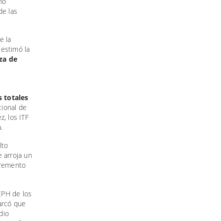
ño
de las
e la
a estimó la
za de
s totales
ional de
, los ITF
.
lto
 arroja un
cremento
 EPH de los
arcó que
dio