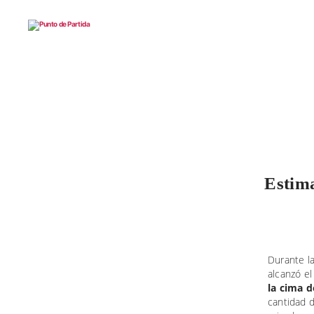
Punto
de
Partida
Estima
Durante l
alcanzó el
la cima 
cantidad 