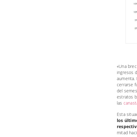
«Una brech
ingresos d
aumenta. 
cerrarse 
del semest
estratos b
las
canast
Esta situa
los últim
respecti
mitad haci