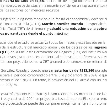
se habría ubicado en 36,8%
hacia el fin del segundo semestre del a
n embargo, especialistas en la materia advirtieron un «agravamiento» 
 de los sectores con menores recursos.
surgen de la rigurosa medición que realiza el economista y docente d
d Torcuato Di Tella (UTDT),
Martín González-Rozada
. El especialist
ásica Total (CBT) de diciembre y
calculó una reducción de la pobre
tos porcentuales desde el punto máxi
mo.
car que el estudio se actualiza todos los meses y está basado en la
 de la estructura del mercado laboral y de los deciles de los
ingreso
s (ITF)
de la Encuesta Permanente de Hogares (EPH) del Instituto Nac
a y Censos (INDEC) correspondiente al semestre de referencia. A la vez
stan con proyecciones de la CBT promedio del semestre de referencia
, González-Rozada proyectó una
canasta básica de $313.360
por adu
e para el período comprendido entre julio y diciembre de 2024, lo que
teranual de 178,7%. En tanto, la proyección del ITF arrojó con un in
l de 207,1%.
e esta información estadística y la simulación de los microdatos de la
 tres y cuatro de 2024 se proyectó la tasa de pobres. El experto rem
encia proyectada se puede descomponer mecánicamente en un prome