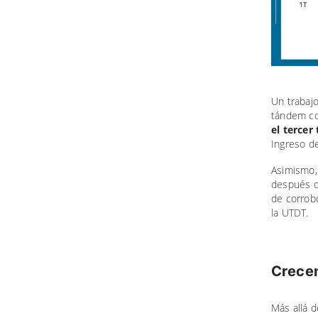
Un trabaj
tándem co
el tercer
Ingreso d
Asimismo,
después d
de corrobo
la UTDT.
Crecen
Más allá d