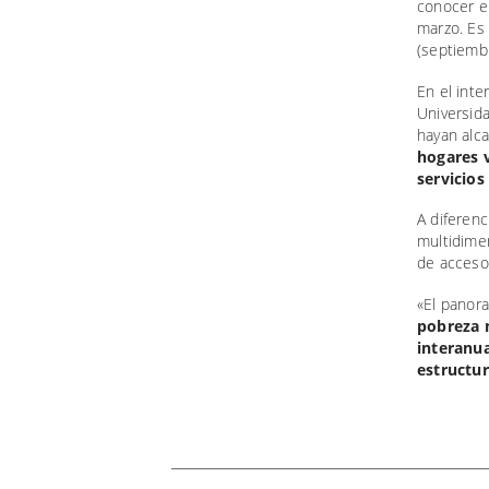
conocer e
marzo. Es 
(septiembr
En el inte
Universid
hayan alca
hogares 
servicios
A diferenc
multidime
de acceso
«El panor
pobreza 
interanua
estructur