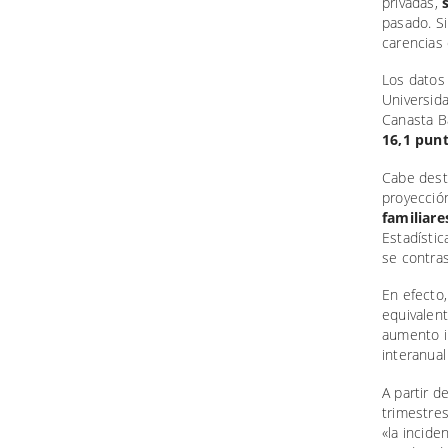
privadas,
pasado. Si
carencias
Los datos 
Universida
Canasta B
16,1 pun
Cabe desta
proyección
familiare
Estadístic
se contra
En efecto
equivalent
aumento in
interanua
A partir d
trimestres
«la incid