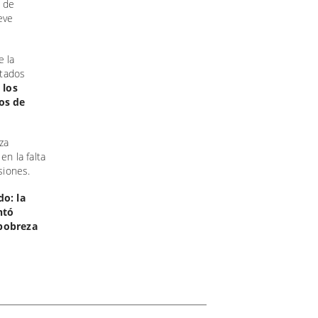
s de
eve
 la
ctados
,
los
os de
za
en la falta
siones.
o: la
ntó
 pobreza