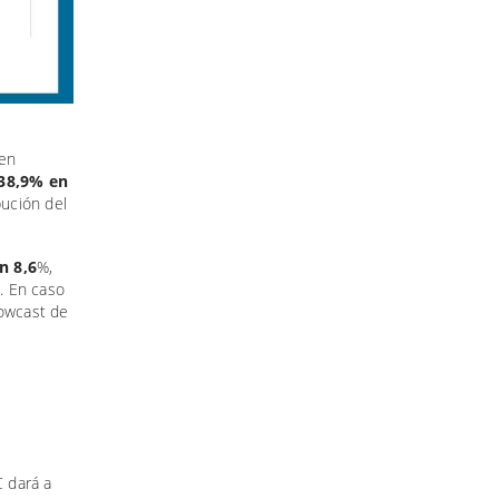
 en
38,9% en
bución del
n 8,6
%,
. En caso
Nowcast de
C dará a