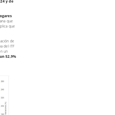
024 y de
hogares
bana que
plica que
iación de
ma del ITF
on un
 un 52,9%