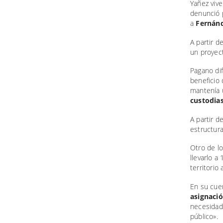
Yañez viv
denunció p
a
Fernán
A partir d
un proyect
Pagano dif
beneficio 
mantenía 
custodias
A partir d
estructura
Otro de lo
llevarlo a
territorio 
En su cuen
asignació
necesidade
público».