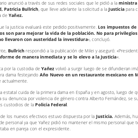
rio anunció a través de sus redes sociales que le pidió a la
ministra
, Patricia Bullrich
, que lleve adelante la solicitud a la
Justicia
para c
ia de
Yañez.
e la justicia evaluará este pedido positivamente.
Los impuestos de 
s son para mejorar la vida de la población. No para privilegios
o llevaron con austeridad la investidura
«, concluyó.
nte,
Bullrich
respondió a la publicación de Milei y aseguró: «Presiden
nforme de manera inmediata y se lo elevo a la Justicia
«.
ca por la custodia de
Yañez
volvió a surgir luego de se difundieran i
era dama festejando
Año Nuevo en un restaurante mexicano en 
e actualmente.
ia estatal cuida de la primera dama en España y en agosto, luego de 
a su denuncia por violencia de género contra Alberto Fernández, se 
s custodios de la
Policía Federal
.
 de los nuevos efectivos estuvo dispuesta por la
Justicia.
Además, hu
de personal ya que Yañez pidió no mantener el mismo personal que t
taba en pareja con el expresidente.