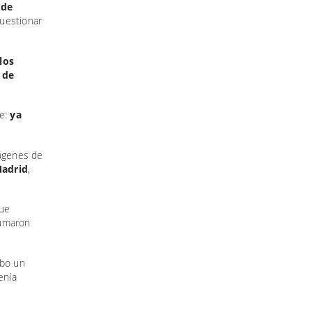
 de
uestionar
los
 de
te:
ya
mágenes de
Madrid
,
que
sumaron
bo un
enía