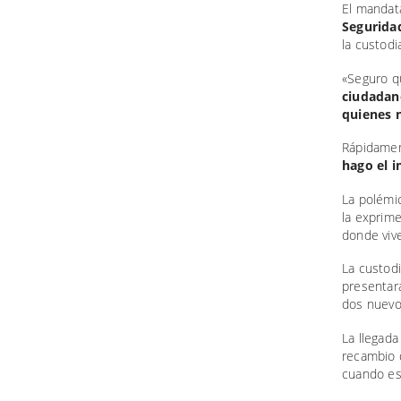
El mandata
Seguridad
la custod
«Seguro qu
ciudadano
quienes n
Rápidame
hago el i
La polémi
la exprim
donde viv
La custod
presentar
dos nuevo
La llegada
recambio 
cuando es