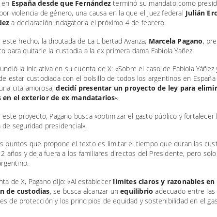
e en
España desde que Fernández
terminó su mandato como presid
or violencia de género, una causa en la que el juez federal
Julián Erc
dez
a declaración indagatoria el próximo 4 de febrero.
e este hecho, la diputada de La Libertad Avanza,
Marcela Pagano
, pr
o para quitarle la custodia a la ex primera dama Fabiola Yañez.
undió la iniciativa en su cuenta de X: «Sobre el caso de Fabiola Yáñez 
de estar custodiada con el bolsillo de todos los argentinos en España
una cita amorosa,
decidí presentar un proyecto de ley para elimin
 en el exterior de ex mandatarios
«.
e este proyecto, Pagano busca «optimizar el gasto público y fortalecer 
 de seguridad presidencial».
s puntos que propone el texto es limitar el tiempo que duran las cust
 12 años y deja fuera a los familiares directos del Presidente, pero solo
argentino.
ta de X, Pagano dijo: «Al establecer
límites claros y razonables en 
n de custodias
, se busca alcanzar un
equilibrio
adecuado entre las
s de protección y los principios de equidad y sostenibilidad en el ga