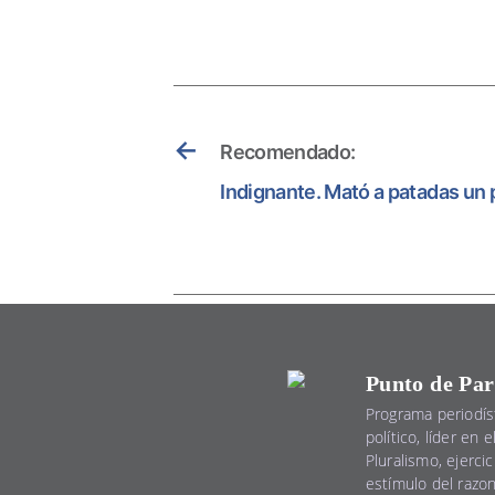
←
Recomendado:
Indignante. Mató a patadas un 
Punto de Par
Programa periodís
político, líder en 
Pluralismo, ejercic
estímulo del razo