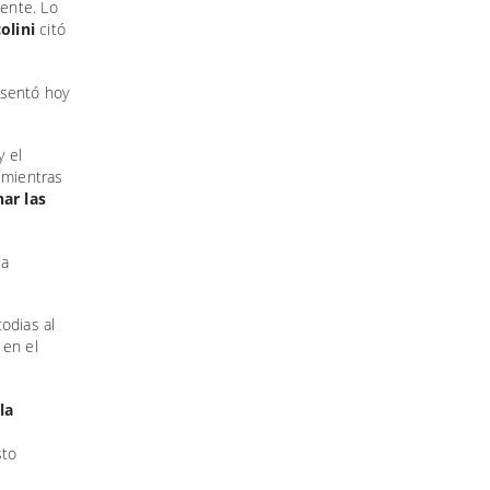
ente. Lo
olini
citó
esentó hoy
y el
 mientras
ar las
la
odias al
 en el
la
sto