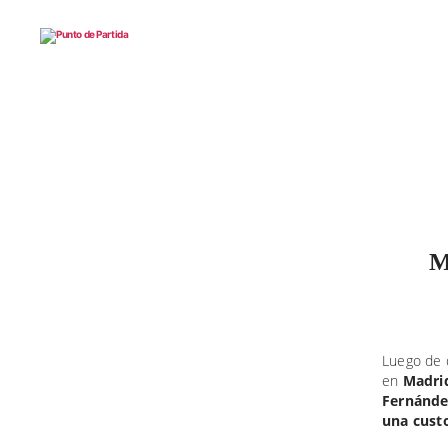
Punto
de
Partida
M
Luego de q
en
Madri
Fernánde
una cust