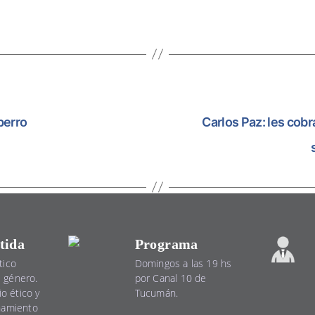
perro
Carlos Paz: les cobra
tida
Programa
tico
Domingos a las 19 hs
el género.
por Canal 10 de
io ético y
Tucumán.
namiento