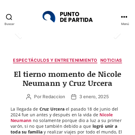
Buscar
Menú
Punto
de
Partida
Categorías
ESPECTÁCULOS Y ENTRETENIMIENTO
NOTICIAS
El tierno momento de Nicole
Neumann y Cruz Urcera
Por
Redaccion
3 enero, 2025
Autor
Fecha
de
de
La llegada de
Cruz Urcera
el pasado 18 de junio del
la
la
2024 fue un antes y después en la vida de
Nicole
entrada
entrada
Neumann
no solamente porque dio a luz a su primer
varón, si no que también debido a que
logró unir a
toda su familia
y realizar viajes por todo el mundo, El