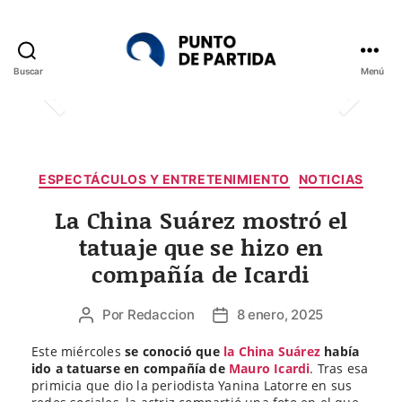
Buscar
Menú
Punto
de
Partida
Categorías
ESPECTÁCULOS Y ENTRETENIMIENTO
NOTICIAS
La China Suárez mostró el
tatuaje que se hizo en
compañía de Icardi
Por
Redaccion
8 enero, 2025
Autor
Fecha
de
de
Este miércoles
se conoció que
la China Suárez
había
la
la
ido a tatuarse en compañía de
Mauro Icardi
. Tras esa
entrada
entrada
primicia que dio la periodista Yanina Latorre en sus