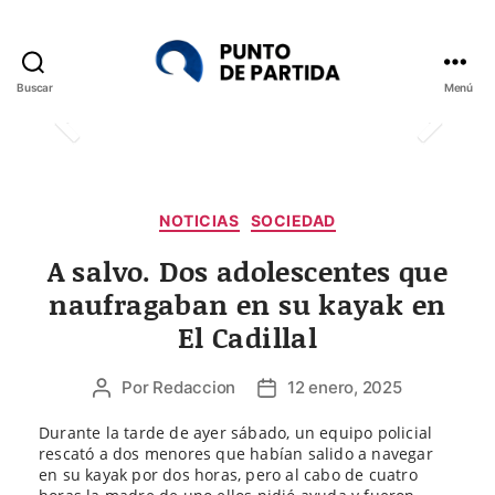
Buscar
Menú
Punto
de
Partida
Categorías
NOTICIAS
SOCIEDAD
A salvo. Dos adolescentes que
naufragaban en su kayak en
El Cadillal
Por
Redaccion
12 enero, 2025
Autor
Fecha
de
de
Durante la tarde de ayer sábado, un equipo policial
la
la
rescató a dos menores que habían salido a navegar
entrada
entrada
en su kayak por dos horas, pero al cabo de cuatro