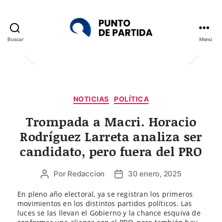
Buscar
Menú
Punto
de
Partida
Categorías
NOTICIAS
POLÍTICA
Trompada a Macri. Horacio
Rodríguez Larreta analiza ser
candidato, pero fuera del PRO
Por
Redaccion
30 enero, 2025
Autor
Fecha
de
de
En pleno año electoral, ya se registran los primeros
la
la
movimientos en los distintos partidos políticos. Las
entrada
entrada
luces se las llevan el Gobierno y la chance esquiva de