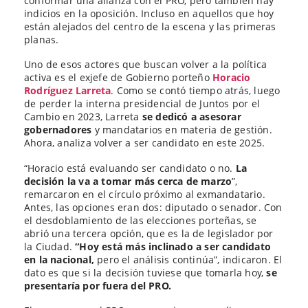
conformar una alianza con el PRO, pero también hay
indicios en la oposición. Incluso en aquellos que hoy
están alejados del centro de la escena y las primeras
planas.
Uno de esos actores que buscan volver a la política
activa es el exjefe de Gobierno porteño
Horacio
Rodríguez Larreta
. Como se contó tiempo atrás, luego
de perder la interna presidencial de Juntos por el
Cambio en 2023, Larreta
se dedicó a asesorar
gobernadores
y mandatarios en materia de gestión.
Ahora, analiza volver a ser candidato en este 2025.
“Horacio está evaluando ser candidato o no.
La
decisión la va a tomar más cerca de marzo
”,
remarcaron en el círculo próximo al exmandatario.
Antes, las opciones eran dos: diputado o senador. Con
el desdoblamiento de las elecciones porteñas, se
abrió una tercera opción, que es la de legislador por
la Ciudad.
“Hoy está más inclinado a ser candidato
en la nacional,
pero el análisis continúa”, indicaron. El
dato es que si la decisión tuviese que tomarla hoy,
se
presentaría por fuera del PRO.