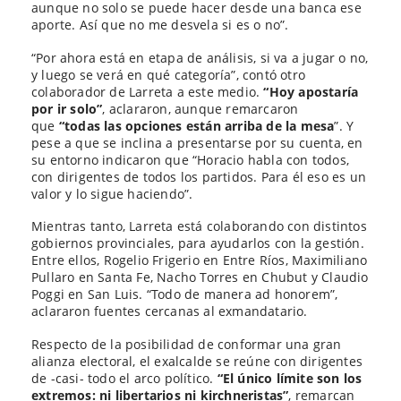
aunque no solo se puede hacer desde una banca ese
aporte. Así que no me desvela si es o no”.
“Por ahora está en etapa de análisis, si va a jugar o no,
y luego se verá en qué categoría”, contó otro
colaborador de Larreta a este medio.
“Hoy apostaría
por ir solo”
, aclararon, aunque remarcaron
que
“todas las opciones están arriba de la mesa
”. Y
pese a que se inclina a presentarse por su cuenta, en
su entorno indicaron que “Horacio habla con todos,
con dirigentes de todos los partidos. Para él eso es un
valor y lo sigue haciendo”.
Mientras tanto, Larreta está colaborando con distintos
gobiernos provinciales, para ayudarlos con la gestión.
Entre ellos, Rogelio Frigerio en Entre Ríos, Maximiliano
Pullaro en Santa Fe, Nacho Torres en Chubut y Claudio
Poggi en San Luis. “Todo de manera ad honorem”,
aclararon fuentes cercanas al exmandatario.
Respecto de la posibilidad de conformar una gran
alianza electoral, el exalcalde se reúne con dirigentes
de -casi- todo el arco político.
“El único límite son los
extremos: ni libertarios ni kirchneristas”
, remarcan