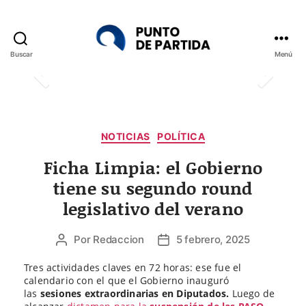
Buscar
Menú
Punto
de
Partida
Categorías
NOTICIAS
POLÍTICA
Ficha Limpia: el Gobierno
tiene su segundo round
legislativo del verano
Por
Redaccion
5 febrero, 2025
Autor
Fecha
de
de
Tres actividades claves en 72 horas: ese fue el
la
la
calendario con el que el Gobierno inauguró
entrada
entrada
las
sesiones extraordinarias en Diputados.
Luego de