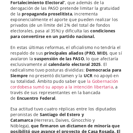
Fortalecimiento Electoral
”, que además de la
derogación de las PASO pretende limitar la gratuidad
de la
propaganda proselitista
, incrementa
exponencialmente el aporte que pueden realizar los
privados (de un límite del 2% del total de fondos
electorales, pasa al 35%) y dificulta las
condiciones
para convertirse en un partido nacional.
En estas últimas reformas, el oficialismo no tendría el
respaldo de sus
principales aliados (PRO, MID)
, que sí
avalaron la
suspensión de las PASO
, lo que afectaría
exclusivamente al
calendario electoral 2025
. El
radicalismo tuvo posturas divididas:
Democracia para
Siempre
no presentó dictamen y la
UCR
no apoyó en
su totalidad. Ámbito pudo saber que
la Gobernación
cordobesa sumó su apoyo a la intención libertaria
, a
través de sus representantes en la bancada
de
Encuentro Federal
.
Esa actitud tuvo cuatro réplicas entre los diputados
peronistas de
Santiago del Estero y
Catamarca
(Herreras, Daives, Ginocchio y
Nóblega),
que firmaron un dictamen de minoría que
posibilitó que avance el proyecto de Casa Rosada.
El