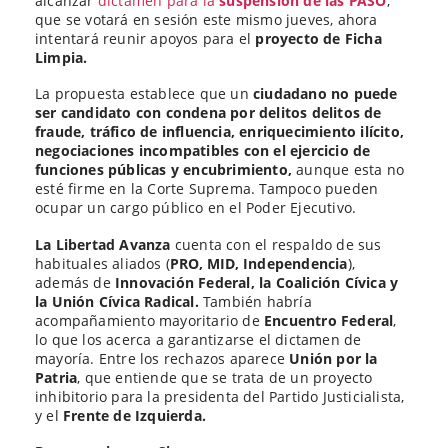
alcanzar
dictamen para la
suspensión de las PASO
,
que se votará en sesión este mismo jueves, ahora
intentará reunir apoyos para el
proyecto de Ficha
Limpia.
La propuesta establece que un
ciudadano no puede
ser candidato con condena por delitos delitos de
fraude, tráfico de influencia, enriquecimiento ilícito,
negociaciones incompatibles con el ejercicio de
funciones públicas y encubrimiento,
aunque esta no
esté firme en la Corte Suprema. Tampoco pueden
ocupar un cargo público en el Poder Ejecutivo.
La Libertad Avanza
cuenta con el respaldo de sus
habituales aliados (
PRO, MID, Independencia
),
además de
Innovación Federal, la Coalición Cívica y
la Unión Cívica Radical.
También habría
acompañamiento mayoritario de
Encuentro Federal
,
lo que los acerca a garantizarse el dictamen de
mayoría. Entre los rechazos aparece
Unión por la
Patria
, que entiende que se trata de un proyecto
inhibitorio para la presidenta del Partido Justicialista,
y el
Frente de Izquierda.