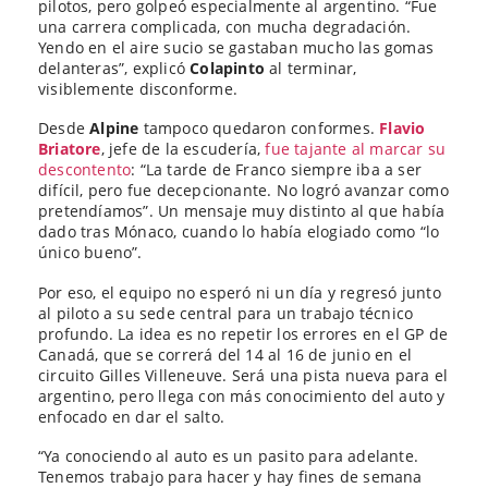
pilotos, pero golpeó especialmente al argentino. “Fue
una carrera complicada, con mucha degradación.
Yendo en el aire sucio se gastaban mucho las gomas
delanteras”, explicó
Colapinto
al terminar,
visiblemente disconforme.
Desde
Alpine
tampoco quedaron conformes.
Flavio
Briatore
, jefe de la escudería,
fue tajante al marcar su
descontento
: “La tarde de Franco siempre iba a ser
difícil, pero fue decepcionante. No logró avanzar como
pretendíamos”. Un mensaje muy distinto al que había
dado tras Mónaco, cuando lo había elogiado como “lo
único bueno”.
Por eso, el equipo no esperó ni un día y regresó junto
al piloto a su sede central para un trabajo técnico
profundo. La idea es no repetir los errores en el GP de
Canadá, que se correrá del 14 al 16 de junio en el
circuito Gilles Villeneuve. Será una pista nueva para el
argentino, pero llega con más conocimiento del auto y
enfocado en dar el salto.
“Ya conociendo al auto es un pasito para adelante.
Tenemos trabajo para hacer y hay fines de semana